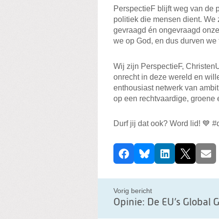
PerspectieF blijft weg van de p
politiek die mensen dient. We z
gevraagd én ongevraagd onze 
we op God, en dus durven we 
Wij zijn PerspectieF, Christen
onrecht in deze wereld en wil
enthousiast netwerk van ambit
op een rechtvaardige, groene
Durf jij dat ook? Word lid! 💙 
D
Facebook
Bluesky
LinkedIn
X
E-ma
e
e
l
Vorig bericht
d
i