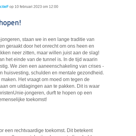
ctieF
op
10 februari 2023 om 12:00
 hopen!
jongeren, staan we in een lange traditie van
en geraakt door het onrecht om ons heen en
kken neer zitten, maar willen juist aan de slag!
an het einde van de tunnel is. In de tijd waarin
astig. We zien een aaneenschakeling van crises -
l en huisvesting, schulden en mentale gezondheid.
er maken. Het vraagt om moed om tegen de
gaan om uitdagingen aan te pakken. Dit is waar
hristenUnie-jongeren, durft te hopen op een
emenselijke toekomst!
or een rechtvaardige toekomst. Dit betekent