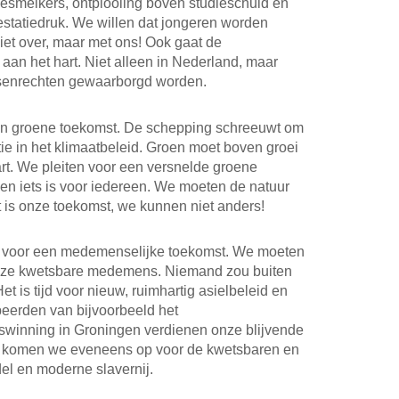
esmelkers, ontplooiing boven studieschuld en
statiedruk. We willen dat jongeren worden
niet over, maar met ons! Ook gaat de
aan het hart. Niet alleen in Nederland, maar
nsenrechten gewaarborgd worden.
n groene toekomst. De schepping schreeuwt om
e in het klimaatbeleid. Groen moet boven groei
rt. We pleiten voor een versnelde groene
ven iets is voor iedereen. We moeten de natuur
 is onze toekomst, we kunnen niet anders!
 voor een medemenselijke toekomst. We moeten
 onze kwetsbare medemens. Niemand zou buiten
t is tijd voor nieuw, ruimhartig asielbeleid en
erden van bijvoorbeeld het
winning in Groningen verdienen onze blijvende
d komen we eveneens op voor de kwetsbaren en
el en moderne slavernij.