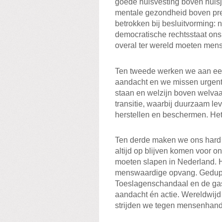
goede huisvesting boven huisj
mentale gezondheid boven pre
betrokken bij besluitvorming: 
democratische rechtsstaat ons 
overal ter wereld moeten me
Ten tweede werken we aan ee
aandacht en we missen urgenti
staan en welzijn boven welvaa
transitie, waarbij duurzaam le
herstellen en beschermen. Het
Ten derde maken we ons hard
altijd op blijven komen voor
moeten slapen in Nederland. He
menswaardige opvang. Gedupe
Toeslagenschandaal en de gas
aandacht én actie. Wereldwij
strijden we tegen mensenhand