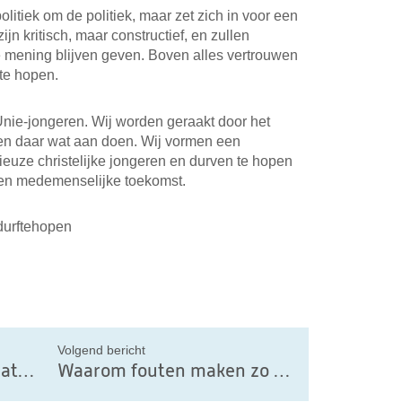
olitiek om de politiek, maar zet zich in voor een
ijn kritisch, maar constructief, en zullen
mening blijven geven. Boven alles vertrouwen
te hopen.
Unie-jongeren. Wij worden geraakt door het
len daar wat aan doen. Wij vormen een
ieuze christelijke jongeren en durven te hopen
 en medemenselijke toekomst.
#durftehopen
il
Volgend bericht
Opinie: De EU’s Global Gateway moet door de “nauwe poort” van mensgericht denken gaan
Waarom fouten maken zo belangrijk is