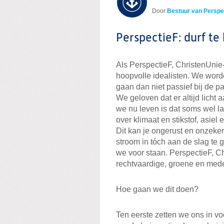
Door
Bestuur van Perspe
PerspectieF: durf te
Als PerspectieF, ChristenUnie-
hoopvolle idealisten. We word
gaan dan niet passief bij de pa
We geloven dat er altijd licht a
we nu leven is dat soms wel l
over klimaat en stikstof, asie
Dit kan je ongerust en onzek
stroom in tóch aan de slag te 
we voor staan. PerspectieF, C
rechtvaardige, groene en med
Hoe gaan we dit doen?
Ten eerste zetten we ons in vo