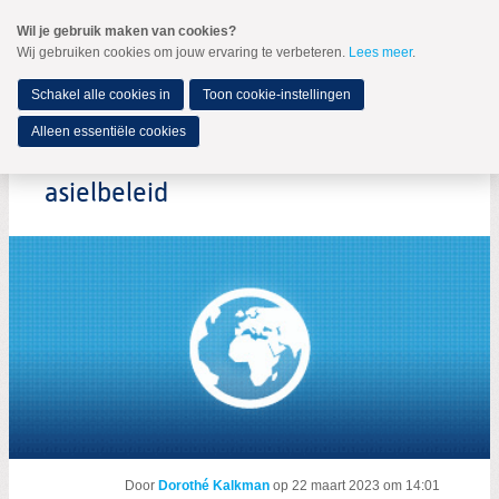
Spring
Wil je gebruik maken van cookies?
naar
Wij gebruiken cookies om jouw ervaring te verbeteren.
Lees meer
.
MENU
Spring
naar
de
Schakel alle cookies in
Toon cookie-instellingen
inhoud
Spring
Alleen essentiële cookies
naar
Tijd voor een humanitair
het
hoofdmenu
asielbeleid
Door
Dorothé Kalkman
op
22 maart 2023 om 14:01