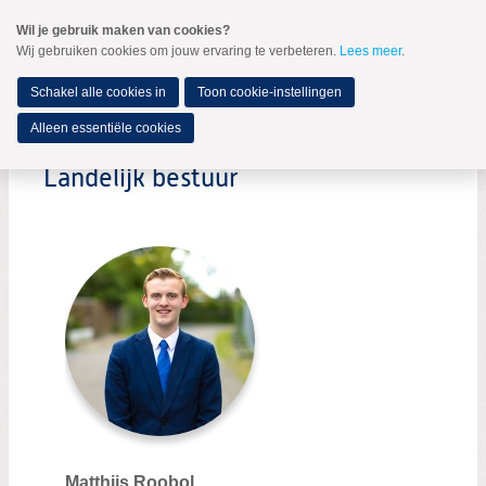
Spring
Wil je gebruik maken van cookies?
naar
Wij gebruiken cookies om jouw ervaring te verbeteren.
Lees meer
.
MENU
Spring
naar
de
Schakel alle cookies in
Toon cookie-instellingen
inhoud
Spring
Alleen essentiële cookies
naar
het
Landelijk bestuur
hoofdmenu
Landelijk bestuur
Raad van Advies
Vertrouwenspersoon
Leden van Verdienste
Matthijs Roobol