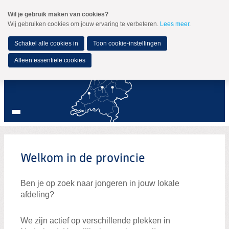
Spring
Wil je gebruik maken van cookies?
naar
Wij gebruiken cookies om jouw ervaring te verbeteren.
Lees meer
.
MENU
Spring
naar
de
Schakel alle cookies in
Toon cookie-instellingen
inhoud
Spring
Alleen essentiële cookies
naar
het
hoofdmenu
Lokale afdelingen
Welkom in de provincie
Welkom in de provincie
Drenthe
Ben je op zoek naar jongeren in jouw lokale
afdeling?
Friesland
Gelderland
We zijn actief op verschillende plekken in