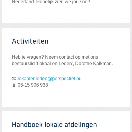
Nederland. Hopelijk zien we jou snel!
Groningen
Noord-Holland
Overijssel
Utrecht
Activiteiten
Zuid-Holland
Heb je vragen? Neem contact op met ons
bestuurslid 'Lokaal en Leden', Dorothe Kalkman.
📧
lokaalenleden@perspectief.nu
📱 06-15 906 938
Zoeken:
Zoeken
Handboek lokale afdelingen