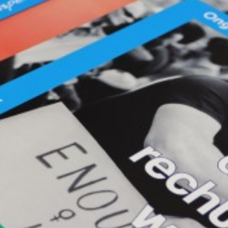
Rechtvaardige Basisbeurs
Manifest internationale verbondenheid
PerspeX-naam
Brief ECPYouth
Kieskompas
Zichtbaar Geloven
Nooit meer buiten slapen
Manifest IMVO
Klimaatmissie
Zout der Aarde
Grip op Asiel
Jongerenprogramma's
Campagne: De bal ligt nu bij ons