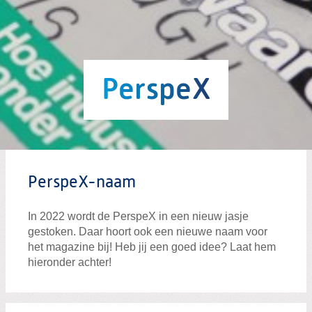
Geert en het Staatsrecht
Jongerenorganisaties doen oproep aan nieuwe informateur: ‘Wij
willen meepraten’
Manifest kabinet Schoof
PerspeX
PerspectieF en Micha; samen tegen extreemrechts!
Fabertjeskrant
Terugkoppeling OCW flitspeiling begroting
Terugkoppelling leidingpeiling 'Nederland en Europa'
PerspeX-naam
Dit pakt mij
Reactie hoofdlijnenakkoord formerende partijen
In 2022 wordt de PerspeX in een nieuw jasje
gestoken. Daar hoort ook een nieuwe naam voor
Studenten en starters verdienen steun!
het magazine bij! Heb jij een goed idee? Laat hem
hieronder achter!