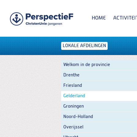
Spring
naar
Spring
HOME
ACTIVITEI
naar
de
inhoud
Spring
naar
het
LOKALE AFDELINGEN
Zoeken:
hoofdmenu
Welkom in de provincie
Drenthe
Friesland
Gelderland
Groningen
Noord-Holland
Overijssel