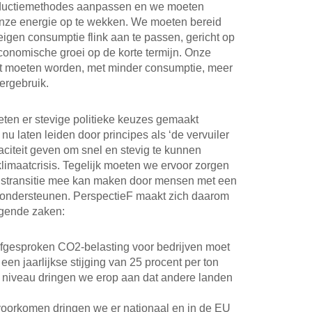
oductiemethodes aanpassen en we moeten
nze energie op te wekken. We moeten bereid
igen consumptie flink aan te passen, gericht op
conomische groei op de korte termijn. Onze
st moeten worden, met minder consumptie, meer
ergebruik.
ten er stevige politieke keuzes gemaakt
 laten leiden door principes als ‘de vervuiler
aciteit geven om snel en stevig te kunnen
limaatcrisis. Tegelijk moeten we ervoor zorgen
dstransitie mee kan maken door mensen met een
e ondersteunen. PerspectieF maakt zich daarom
lgende zaken:
afgesproken CO2-belasting voor bedrijven moet
en jaarlijkse stijging van 25 procent per ton
 niveau dringen we erop aan dat andere landen
voorkomen dringen we er nationaal en in de EU