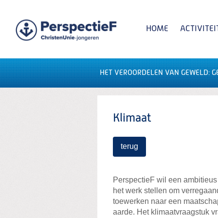
Spring
naar
Spring
HOME
ACTIVITEI
naar
de
inhoud
Spring
naar
het
HET VEROORDELEN VAN GEWELD: GE
Zoeken:
hoofdmenu
INTERNATIONALE WERKGROEPEN
Klimaat
terug
PerspectieF wil een ambitieus
het werk stellen om verregaan
toewerken naar een maatschapp
aarde. Het klimaatvraagstuk vr