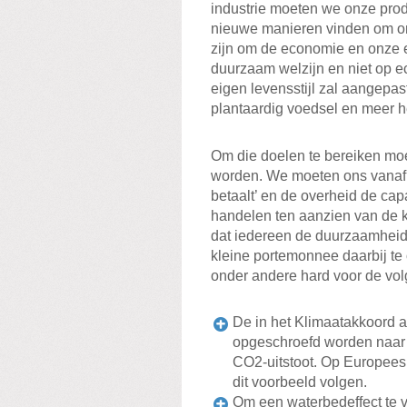
industrie moeten we onze pr
nieuwe manieren vinden om o
zijn om de economie en onze e
duurzaam welzijn en niet op e
eigen levensstijl zal aangepa
plantaardig voedsel en meer h
Om die doelen te bereiken moe
worden. We moeten ons vanaf nu
betaalt’ en de overheid de cap
handelen ten aanzien van de k
dat iedereen de duurzaamhei
kleine portemonnee daarbij t
onder andere hard voor de vo
De in het Klimaatakkoord 
opgeschroefd worden naar e
CO2-uitstoot. Op Europees
dit voorbeeld volgen.
Om een waterbedeffect te 