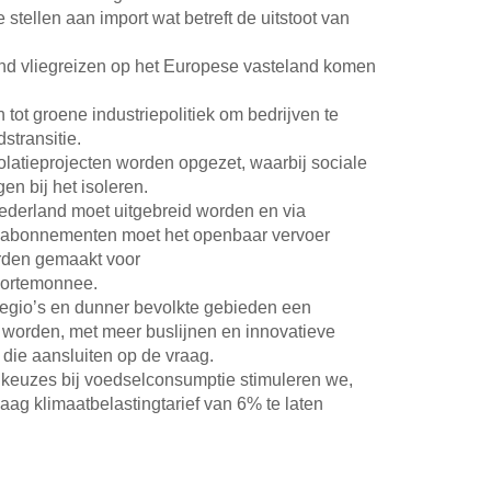
 stellen aan import wat betreft de uitstoot van
d vliegreizen op het Europese vasteland komen
tot groene industriepolitiek om bedrijven te
stransitie.
olatieprojecten worden opgezet, waarbij sociale
gen bij het isoleren.
ederland moet uitgebreid worden en via
ke abonnementen moet het openbaar vervoer
orden gemaakt voor
portemonnee.
regio’s en dunner bevolkte gebieden een
 worden, met meer buslijnen en innovatieve
ie aansluiten op de vraag.
 keuzes bij voedselconsumptie stimuleren we,
aag klimaatbelastingtarief van 6% te laten