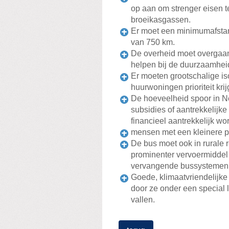
op aan om strenger eisen te
broeikasgassen.
Er moet een minimumafstan
van 750 km.
De overheid moet overgaan 
helpen bij de duurzaamheid
Er moeten grootschalige is
huurwoningen prioriteit krij
De hoeveelheid spoor in N
subsidies of aantrekkelij
financieel aantrekkelijk w
mensen met een kleinere 
De bus moet ook in rurale 
prominenter vervoermiddel
vervangende bussystemen d
Goede, klimaatvriendelijke
door ze onder een special l
vallen.