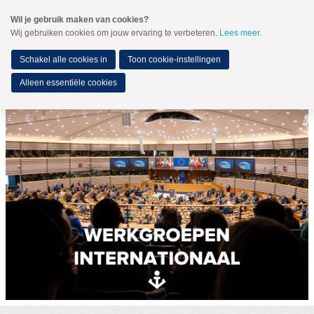
Spring
Wil je gebruik maken van cookies?
naar
Wij gebruiken cookies om jouw ervaring te verbeteren.
Lees meer
.
MENU
Spring
naar
de
Schakel alle cookies in
Toon cookie-instellingen
inhoud
Spring
Alleen essentiële cookies
naar
het
hoofdmenu
Het veroordelen van geweld: geen kwestie van links
of rechts
Standpunten
Werkgroepen
Internationale werkgroepen
Politieke acties