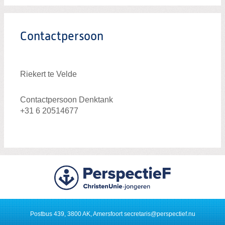
Contactpersoon
Riekert te Velde
Contactpersoon Denktank
+31 6
20514677
Postbus 439, 3800 AK, Amersfoort
secretaris@perspectief.nu