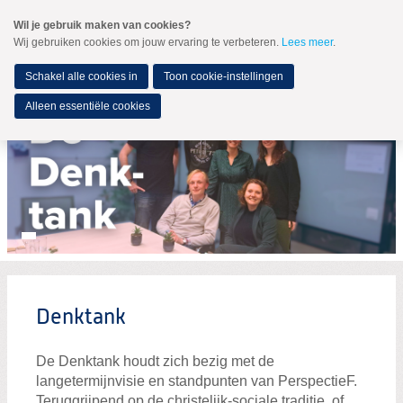
Spring
Wil je gebruik maken van cookies?
naar
Wij gebruiken cookies om jouw ervaring te verbeteren.
Lees meer
.
MENU
Spring
naar
de
Schakel alle cookies in
Toon cookie-instellingen
inhoud
Spring
Alleen essentiële cookies
naar
het
hoofdmenu
Word nu lid!
Word actief!
Partners van PerspectieF
Vacatures
Denktank
Denktank
Opleiding
De Denktank houdt zich bezig met de
Doneer
langetermijnvisie en standpunten van PerspectieF.
Teruggrijpend op de christelijk-sociale traditie, of