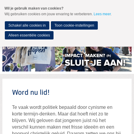
Spring
Wil je gebruik maken van cookies?
naar
Wij gebruiken cookies om jouw ervaring te verbeteren.
Lees meer
.
MENU
Spring
naar
de
Schakel alle cookies in
Toon cookie-instellingen
inhoud
Spring
Alleen essentiële cookies
naar
het
hoofdmenu
Word nu lid!
Word actief!
Partners van PerspectieF
Word nu lid!
Vacatures
Denktank
Te vaak wordt politiek bepaald door cynisme en
korte termijn-denken. Maar dat hoeft niet zo te
Opleiding
blijven. Wij geloven dat jongeren juist nú het
Doneer
verschil kunnen maken met frisse ideeën en een
hoopvol christelijk geluid. Daarom zetten we ons bij