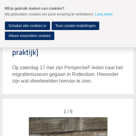
Spring
Wil je gebruik maken van cookies?
naar
Wij gebruiken cookies om jouw ervaring te verbeteren.
Lees meer
.
MENU
Spring
naar
de
Schakel alle cookies in
Toon cookie-instellingen
inhoud
Spring
Alleen essentiële cookies
naar
Terugblik PIP activiteit (Politiek in
het
hoofdmenu
praktijk)
Op zaterdag 17 mei zijn PerspectieF leden naar het
migratiemuseum gegaan in Rotterdam. Hieronder
zijn wat sfeerbeelden hiervan te zien.
Landelijk bestuur
Raad van Advies
1 / 6
Vertrouwenspersoon
Leden van Verdienste