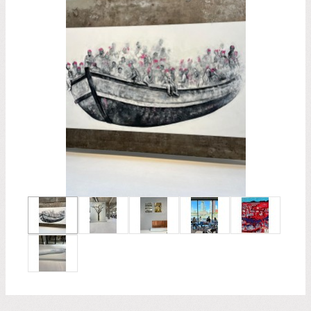
Financieel
Downloads
Bestuursstukken
Beleidsstukken
Huisstijl
Terugblik alumnibijeenkomst 07-02-2025
Terugblik PIP activiteit (Politiek in praktijk)
Zoeken:
Zoeken