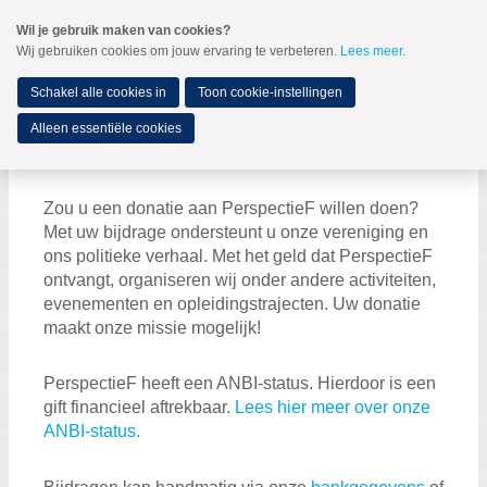
Spring
Wil je gebruik maken van cookies?
naar
Wij gebruiken cookies om jouw ervaring te verbeteren.
Lees meer
.
MENU
Spring
naar
de
Schakel alle cookies in
Toon cookie-instellingen
inhoud
Spring
Alleen essentiële cookies
naar
Doneren aan PerspectieF
het
hoofdmenu
Zou u een donatie aan PerspectieF willen doen?
Met uw bijdrage ondersteunt u onze vereniging en
Word nu lid!
ons politieke verhaal. Met het geld dat PerspectieF
Word actief!
ontvangt, organiseren wij onder andere activiteiten,
evenementen en opleidingstrajecten. Uw donatie
Partners van PerspectieF
maakt onze missie mogelijk!
Vacatures
Denktank
PerspectieF heeft een ANBI-status. Hierdoor is een
gift financieel aftrekbaar.
Lees hier meer over onze
Opleiding
ANBI-status.
Doneer