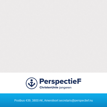
Postbus 439, 3800 AK, Amersfoort
secretaris@perspectief.nu