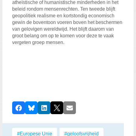
atheïstische of humanistische minderheden in het
beleid rondom mensenrechten. Ten tweede blijft
geopolitiek realisme en kortstondig economisch
gewin de boventoon voeren boven het beschermen
van gelovigen wereldwijd. Het blijft daarom van
groot belang om op te komen voor deze te vaak
vergeten groep mensen.
D
Facebook
Bluesky
LinkedIn
X
E-mail
e
e
l
Labels:
#Europese Unie
,
#geloofsvrijheid