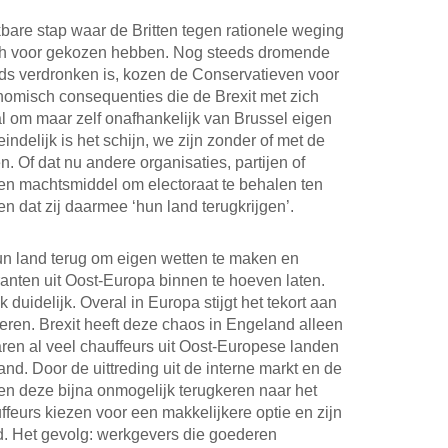
bare stap waar de Britten tegen rationele weging
och voor gekozen hebben. Nog steeds dromende
eeds verdronken is, kozen de Conservatieven voor
onomisch consequenties die de Brexit met zich
 om maar zelf onafhankelijk van Brussel eigen
indelijk is het schijn, we zijn zonder of met de
n. Of dat nu andere organisaties, partijen of
 een machtsmiddel om electoraat te behalen ten
n dat zij daarmee ‘hun land terugkrijgen’.
un land terug om eigen wetten te maken en
anten uit Oost-Europa binnen te hoeven laten.
jk duidelijk. Overal in Europa stijgt het tekort aan
eren. Brexit heeft deze chaos in Engeland alleen
ren al veel chauffeurs uit Oost-Europese landen
nd. Door de uittreding uit de interne markt en de
n deze bijna onmogelijk terugkeren naar het
ffeurs kiezen voor een makkelijkere optie en zijn
d. Het gevolg: werkgevers die goederen