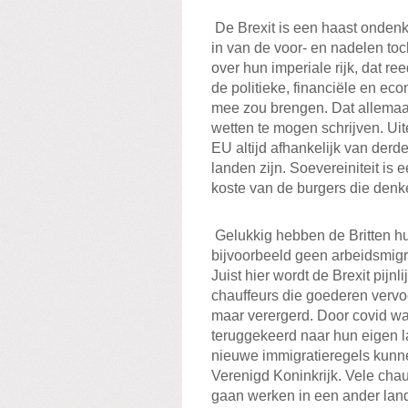
De Brexit is een haast ondenk
in van de voor- en nadelen t
over hun imperiale rijk, dat r
de politieke, financiële en ec
mee zou brengen. Dat allemaal
wetten te mogen schrijven. Uite
EU altijd afhankelijk van derde
landen zijn. Soevereiniteit is
koste van de burgers die denke
Gelukkig hebben de Britten h
bijvoorbeeld geen arbeidsmigr
Juist hier wordt de Brexit pijnli
chauffeurs die goederen vervo
maar verergerd. Door covid wa
teruggekeerd naar hun eigen la
nieuwe immigratieregels kunne
Verenigd Koninkrijk. Vele chau
gaan werken in een ander lan