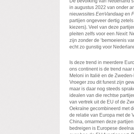
De bevolking van Nederland sta
in augustus 2022 van onder 
nieuwssites
EenVandaag
en
P
partijen ongeveer dertig zetel
kiezers). Veel van deze partij
pleiten zelfs voor een
Nexit
: N
zijn zonder de ‘bemoeienis van 
echt zo gunstig voor Nederland
Is deze trend in meerdere Eur
ons continent is de trend naar
Meloni in Italië en de Zweden-
Vroeger zou dit funest zijn ge
maar is daar nog steeds sprak
idealen van die rechtse partij
van vertrek uit de EU of de 
Oekraïne gecombineerd met d
de relatie van Europa met de
China, omarmen deze partijen d
bedreigen is Europese deelnam