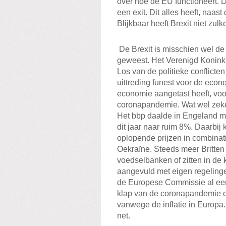
over hoe de EU functioneert. 
een exit. Dit alles heeft, naa
Blijkbaar heeft Brexit niet zu
De Brexit is misschien wel de
geweest. Het Verenigd Koninkrij
Los van de politieke conflicten
uittreding funest voor de econo
economie aangetast heeft, voo
coronapandemie. Wat wel zeker
Het bbp daalde in Engeland me
dit jaar naar ruim 8%. Daarbij
oplopende prijzen in combinati
Oekraïne. Steeds meer Britt
voedselbanken of zitten in de 
aangevuld met eigen regeling
de Europese Commissie al een
klap van de coronapandemie op
vanwege de inflatie in Europa. 
net.