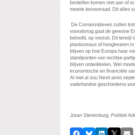
bestellen komen niet aan of s
moeite bevoorraad. Dit alles v
De Conservatieven zullen trots
vooralsnog gaat de gewone En
beloofd, op vooruit. Dit terwi
planbureaus of hoogleraren in
blijven op hoe Europa haar vor
standpunten van rechtse partij
blijven ontwikkelen. Wel moe
economische en financiële sam
Al met al zou Nexit anno sept
vaderlandse geschiedenis wo
Joran Sterrenburg, Politiek Ad
D