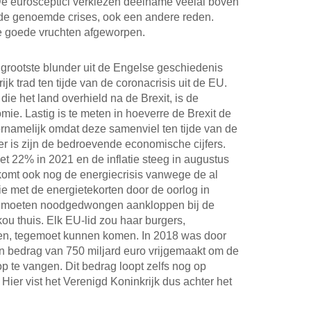
De eurosceptici verkiezen deelname veelal boven
st de genoemde crises, ook een andere reden.
lke goede vruchten afgeworpen.
 grootste blunder uit de Engelse geschiedenis
k trad ten tijde van de coronacrisis uit de EU.
 die het land overhield na de Brexit, is de
mie. Lastig is te meten in hoeverre de Brexit de
rnamelijk omdat deze samenviel ten tijde van de
 is zijn de bedroevende economische cijfers.
t 22% in 2021 en de inflatie steeg in augustus
 komt ook nog de energiecrisis vanwege de al
e met de energietekorten door de oorlog in
en moeten noodgedwongen aankloppen bij de
kou thuis. Elk EU-lid zou haar burgers,
en, tegemoet kunnen komen. In 2018 was door
 bedrag van 750 miljard euro vrijgemaakt om de
 te vangen. Dit bedrag loopt zelfs nog op
Hier vist het Verenigd Koninkrijk dus achter het