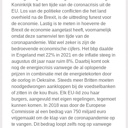
Koninkrijk trad ten tijde van de coronacrisis uit de
EU. Los van de politieke conflicten die het land
overhield na de Brexit, is de uittreding funest voor
de economie. Lastig is te meten in hoeverre de
Brexit de economie aangetast heeft, voornamelijk
omdat deze samenviel ten tijde van de
coronapandemie. Wat wel zeker is zijn de
bedroevende economische cijfers. Het bbp daalde
in Engeland met 22% in 2021 en de inflatie steeg in
augustus dit jaar naar ruim 8%. Daarbij komt ook
nog de energiecrisis vanwege de al oplopende
prijzen in combinatie met de energietekorten door
de oorlog in Oekraïne. Steeds meer Britten moeten
noodgedwongen aankloppen bij de voedselbanken
of zitten in de kou thuis. Elk EU-lid zou haar
burgers, aangevuld met eigen regelingen, tegemoet
kunnen komen. In 2018 was door de Europese
Commissie al een bedrag van 750 miljard euro
vrijgemaakt om de klap van de coronapandemie op
te vangen. Dit bedrag loopt zelfs nog op vanwege