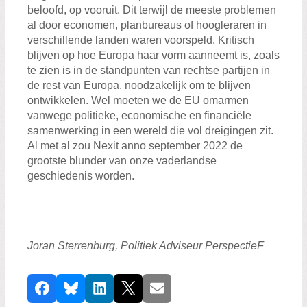
beloofd, op vooruit. Dit terwijl de meeste problemen
al door economen, planbureaus of hoogleraren in
verschillende landen waren voorspeld. Kritisch
blijven op hoe Europa haar vorm aanneemt is, zoals
te zien is in de standpunten van rechtse partijen in
de rest van Europa, noodzakelijk om te blijven
ontwikkelen. Wel moeten we de EU omarmen
vanwege politieke, economische en financiële
samenwerking in een wereld die vol dreigingen zit.
Al met al zou Nexit anno september 2022 de
grootste blunder van onze vaderlandse
geschiedenis worden.
Joran Sterrenburg, Politiek Adviseur PerspectieF
D
Facebook
Bluesky
LinkedIn
X
E-mail
e