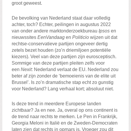
groot geweest.
De bevolking van Nederland staat daar volledig
achter, toch? Echter, peilingen in augustus 2022
van onder andere marktonderzoekbureau
Ipsos
en
nieuwssites
EenVandaag
en
Politicio
wijzen uit dat
rechtse-conservatieve partijen ongeveer dertig
zetels bezet houden (zo’n driemiljoen potentiële
kiezers). Veel van deze partijen zijn eurosceptisch.
Sommige van deze partijen pleiten zelfs voor
een
Nexit
: Nederland verlaat de EU. Nederland zou
beter af zijn zonder de ‘bemoeienis van de elite uit
Brussel’. Is zo’n dramatische stap echt zo gunstig
voor Nederland? Lang verhaal kort; absoluut niet.
Is deze trend in meerdere Europese landen
zichtbaar? Ja en nee. Ja, overal op ons continent is
de trend naar rechts te merken. Le Pen in Frankrijk,
Georgia Meloni in Italië en de Zweden-Democraten
laten zien dat rechts in opmars is. Vroeger zou dit