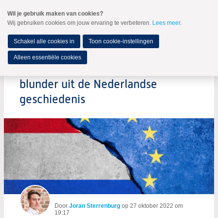
Spring
Wil je gebruik maken van cookies?
naar
Wij gebruiken cookies om jouw ervaring te verbeteren.
Lees meer
.
MENU
Spring
naar
de
Schakel alle cookies in
Toon cookie-instellingen
inhoud
Spring
Alleen essentiële cookies
naar
Nexit: De grootste potentiële
het
hoofdmenu
blunder uit de Nederlandse
geschiedenis
Door
Joran Sterrenburg
op
27 oktober 2022 om
19:17