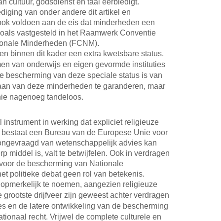
 cultuur, godsdienst en taal eerbiedigt.
ediging van onder andere dit artikel en
 ook voldoen aan de eis dat minderheden een
zoals vastgesteld in het Raamwerk Conventie
ionale Minderheden (FCNM).
 binnen dit kader een extra kwetsbare status.
n van onderwijs en eigen gevormde instituties
e bescherming van deze speciale status is van
taan van deze minderheden te garanderen, maar
Unie nagenoeg tandeloos.
 instrument in werking dat expliciet religieuze
 bestaat een Bureau van de Europese Unie voor
 ongevraagd van wetenschappelijk advies kan
p middel is, valt te betwijfelen. Ook in verdragen
voor de bescherming van Nationale
het politieke debat geen rol van betekenis.
 opmerkelijk te noemen, aangezien religieuze
grootste drijfveer zijn geweest achter verdragen
les en de latere ontwikkeling van de bescherming
ionaal recht. Vrijwel de complete culturele en