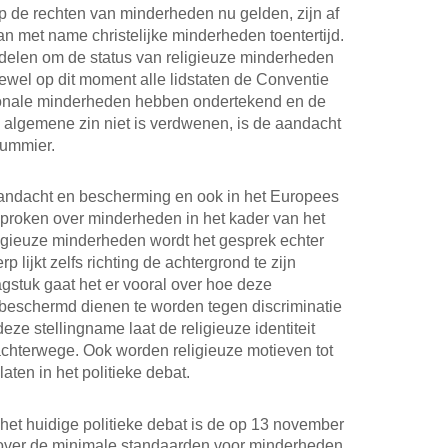
p de rechten van minderheden nu gelden, zijn af
an met name christelijke minderheden toentertijd.
delen om de status van religieuze minderheden
wel op dit moment alle lidstaten de Conventie
ionale minderheden hebben ondertekend en de
algemene zin niet is verdwenen, is de aandacht
summier.
aandacht en bescherming en ook in het Europees
proken over minderheden in het kader van het
ligieuze minderheden wordt het gesprek echter
 lijkt zelfs richting de achtergrond te zijn
gstuk gaat het er vooral over hoe deze
beschermd dienen te worden tegen discriminatie
deze stellingname laat de religieuze identiteit
chterwege. Ook worden religieuze motieven tot
ten in het politieke debat.
het huidige politieke debat is de op 13 november
 over de minimale standaarden voor minderheden