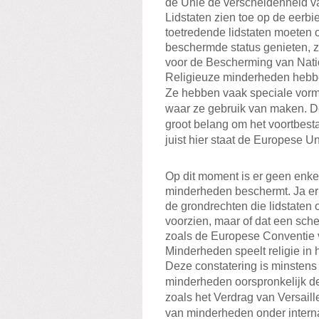
de Unie de verscheidenheid van
Lidstaten zien toe op de eerbi
toetredende lidstaten moeten
beschermde status genieten, 
voor de Bescherming van Nat
Religieuze minderheden hebben
Ze hebben vaak speciale vorme
waar ze gebruik van maken. D
groot belang om het voortbes
juist hier staat de Europese 
Op dit moment is er geen enkel
minderheden beschermt. Ja er
de grondrechten die lidstaten
voorzien, maar of dat een scher
zoals de Europese Conventie 
Minderheden speelt religie in 
Deze constatering is minstens
minderheden oorspronkelijk de 
zoals het Verdrag van Versail
van minderheden onder internat