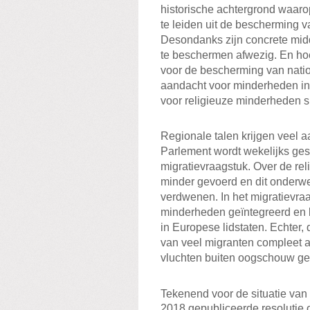
historische achtergrond waaro
te leiden uit de bescherming v
Desondanks zijn concrete mid
te beschermen afwezig. En hoe
voor de bescherming van nat
aandacht voor minderheden in 
voor religieuze minderheden 
Regionale talen krijgen veel 
Parlement wordt wekelijks ges
migratievraagstuk. Over de re
minder gevoerd en dit onderwerp
verdwenen. In het migratievraa
minderheden geïntegreerd en 
in Europese lidstaten. Echter, 
van veel migranten compleet a
vluchten buiten oogschouw gela
Tekenend voor de situatie van 
2018 gepubliceerde resolutie