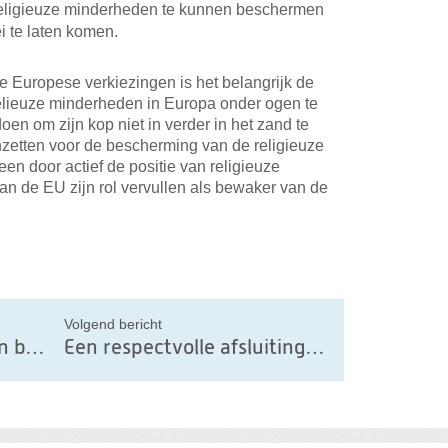
religieuze minderheden te kunnen beschermen
ei te laten komen.
 Europese verkiezingen is het belangrijk de
elieuze minderheden in Europa onder ogen te
en om zijn kop niet in verder in het zand te
nzetten voor de bescherming van de religieuze
een door actief de positie van religieuze
n de EU zijn rol vervullen als bewaker van de
il
Volgend bericht
Slecht signaal, snijden in budget bevrijdingsfeest
Een respectvolle afsluiting van het leven