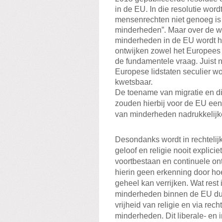
in de EU. In die resolutie wor
mensenrechten niet genoeg is
minderheden”. Maar over de wa
minderheden in de EU wordt h
ontwijken zowel het Europees
de fundamentele vraag. Juist 
Europese lidstaten seculier wo
kwetsbaar.
De toename van migratie en di
zouden hierbij voor de EU een 
van minderheden nadrukkelijk
Desondanks wordt in rechtelij
geloof en religie nooit explici
voortbestaan en continuele ontw
hierin geen erkenning door hoe
geheel kan verrijken. Wat rest
minderheden binnen de EU dus
vrijheid van religie en via rec
minderheden. Dit liberale- en 