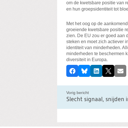
om de kwetsbare positie van 
en hun groepsidentiteit tot blo
Met het oog op de aankomende
groeiende kwetsbare positie r
zien. De EU zou er goed aan do
steken en moet zich actiever i
identiteit van minderheden. All
minderheden te beschermen ka
diversiteit in Europa.
D
Facebook
Bluesky
LinkedIn
X
E-ma
e
e
l
Vorig bericht
d
i
t
b