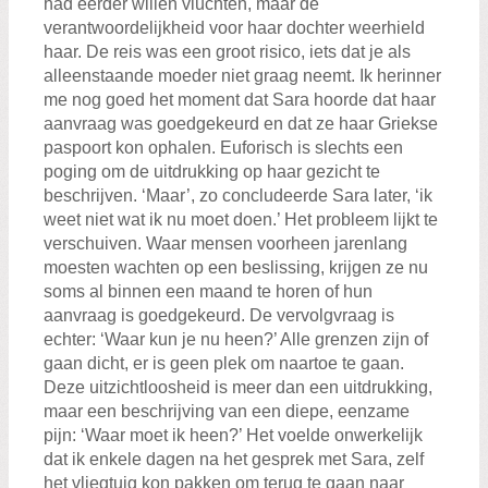
had eerder willen vluchten, maar de
verantwoordelijkheid voor haar dochter weerhield
haar. De reis was een groot risico, iets dat je als
alleenstaande moeder niet graag neemt. Ik herinner
me nog goed het moment dat Sara hoorde dat haar
aanvraag was goedgekeurd en dat ze haar Griekse
paspoort kon ophalen. Euforisch is slechts een
poging om de uitdrukking op haar gezicht te
beschrijven. ‘Maar’, zo concludeerde Sara later, ‘ik
weet niet wat ik nu moet doen.’ Het probleem lijkt te
verschuiven. Waar mensen voorheen jarenlang
moesten wachten op een beslissing, krijgen ze nu
soms al binnen een maand te horen of hun
aanvraag is goedgekeurd. De vervolgvraag is
echter: ‘Waar kun je nu heen?’ Alle grenzen zijn of
gaan dicht, er is geen plek om naartoe te gaan.
Deze uitzichtloosheid is meer dan een uitdrukking,
maar een beschrijving van een diepe, eenzame
pijn: ‘Waar moet ik heen?’ Het voelde onwerkelijk
dat ik enkele dagen na het gesprek met Sara, zelf
het vliegtuig kon pakken om terug te gaan naar