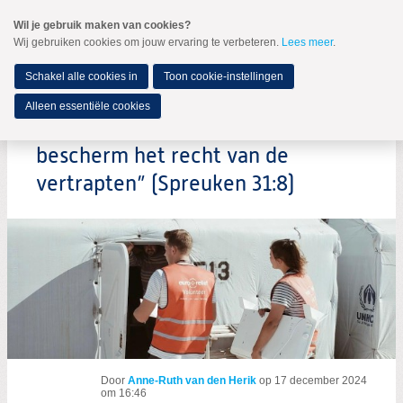
Spring
Wil je gebruik maken van cookies?
naar
Wij gebruiken cookies om jouw ervaring te verbeteren.
Lees meer
.
MENU
Spring
naar
de
Schakel alle cookies in
Toon cookie-instellingen
inhoud
Spring
Alleen essentiële cookies
naar
“Spreek voor hen die weerloos zijn,
het
hoofdmenu
bescherm het recht van de
vertrapten” (Spreuken 31:8)
Door
Anne-Ruth van den Herik
op
17 december 2024
om 16:46