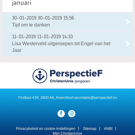
januari
30-01-2019
30-01-2019 15:56
Tijd om te danken
11-01-2019
11-01-2019 14:10
Lisa Westerveld uitgeroepen tot Engel van het
Jaar
Postbus 439, 3800 AK, Amersfoort
secretaris@perspectief.nu
Visit
our
social
media
Privacybeleid en cookie-instellingen
Sitemap
ANBI
pages:
Mijn ChristenUnie