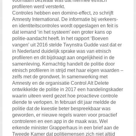
voornaam bezwaar was dat hiermee etnisch
profileren werd versterkt.
Controles hebben een domino-effect, zo schrijft
Amnesty International. De informatie bij verkeers-
en identiteitscontroles wordt opgeslagen en feit is
dat iemand ‘in het systeem’ een groter kans op
politie-aandacht heeft. In het rapport ‘Boeven
vangen’ uit 2016 stelde Twynstra Gudde vast dat er
in Nederland duidelijk sprake was van etnisch
profileren en dit bijdraagt aan ongelijkheid in de
samenleving. Kernachtig handelt de politie door
etnisch profileren in strijd met haar eigen waarden –
zelfs met de grondwet. In samenwerking met
Amnesty en de organisatie Control Alt Delete
ontwikkelde de politie in 2017 een handelingskader
waarin uiteen werd gezet hoe proactieve controle
diende te verlopen. In februari dit jaar meldde de
politie dat de kwestie beter bespreekbaar was
geworden, er nieuwe regels waren voor proactief
controleren en een app in de maak was. Wel
erkende minister Grapperhaus in een brief aan de
Tweede Kamer dat politiemensen zich niet altijd