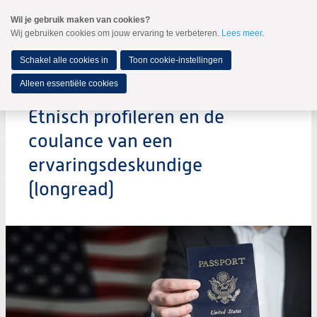
Spring
Wil je gebruik maken van cookies?
naar
Wij gebruiken cookies om jouw ervaring te verbeteren.
Lees meer
.
MENU
Spring
naar
de
Schakel alle cookies in
Toon cookie-instellingen
inhoud
Spring
Alleen essentiële cookies
naar
het
Etnisch profileren en de
hoofdmenu
coulance van een
ervaringsdeskundige
(longread)