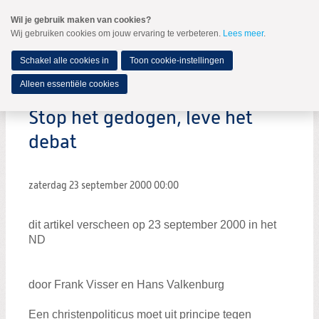
Spring
Wil je gebruik maken van cookies?
naar
Wij gebruiken cookies om jouw ervaring te verbeteren.
Lees meer
.
MENU
Spring
naar
de
Schakel alle cookies in
Toon cookie-instellingen
inhoud
Spring
Alleen essentiële cookies
naar
het
Stop het gedogen, leve het
hoofdmenu
debat
zaterdag 23 september 2000
00:00
dit artikel verscheen op 23 september 2000 in het
ND
door Frank Visser en Hans Valkenburg
Een christenpoliticus moet uit principe tegen