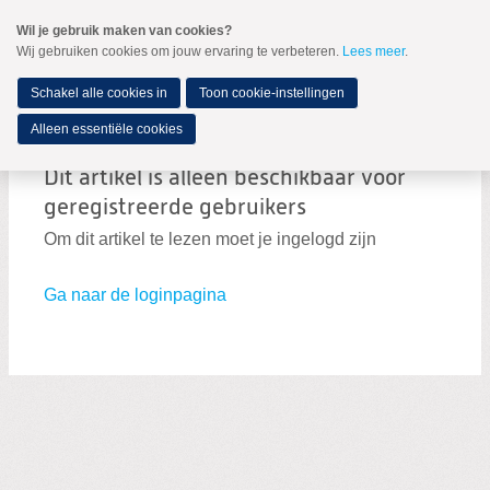
Spring
Wil je gebruik maken van cookies?
naar
Wij gebruiken cookies om jouw ervaring te verbeteren.
Lees meer
.
MENU
Spring
naar
de
Schakel alle cookies in
Toon cookie-instellingen
inhoud
Spring
Alleen essentiële cookies
naar
het
Dit artikel is alleen beschikbaar voor
hoofdmenu
geregistreerde gebruikers
Om dit artikel te lezen moet je ingelogd zijn
Ga naar de loginpagina