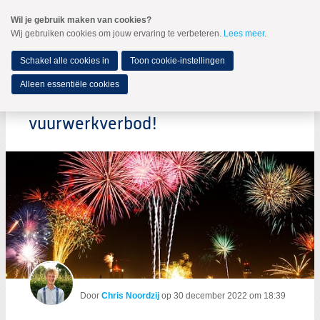
Spring
Wil je gebruik maken van cookies?
naar
Wij gebruiken cookies om jouw ervaring te verbeteren.
Lees meer
.
MENU
Spring
naar
de
Schakel alle cookies in
Toon cookie-instellingen
inhoud
Spring
Alleen essentiële cookies
naar
De hoogste tijd voor een landelijk
het
hoofdmenu
vuurwerkverbod!
Door
Chris Noordzij
op
30 december 2022 om 18:39