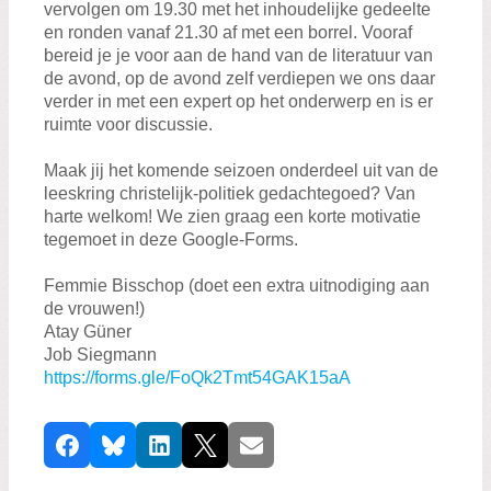
vervolgen om 19.30 met het inhoudelijke gedeelte
en ronden vanaf 21.30 af met een borrel. Vooraf
bereid je je voor aan de hand van de literatuur van
de avond, op de avond zelf verdiepen we ons daar
verder in met een expert op het onderwerp en is er
ruimte voor discussie.
Maak jij het komende seizoen onderdeel uit van de
leeskring christelijk-politiek gedachtegoed? Van
harte welkom! We zien graag een korte motivatie
tegemoet in deze Google-Forms.
Femmie
Bisschop (doet een extra uitnodiging aan
de vrouwen!)
Atay Güner
Job Siegmann
https://forms.gle/FoQk2Tmt54GAK15aA
D
Facebook
Bluesky
LinkedIn
X
E-mail
e