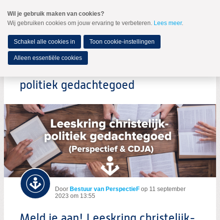
Spring
Wil je gebruik maken van cookies?
naar
Wij gebruiken cookies om jouw ervaring te verbeteren.
Lees meer
.
MENU
Spring
naar
de
Schakel alle cookies in
Toon cookie-instellingen
inhoud
Spring
Alleen essentiële cookies
naar
Meld je aan! Leeskring christelijk-
het
hoofdmenu
politiek gedachtegoed
Door
Bestuur van PerspectieF
op
11 september
2023 om 13:55
Meld je aan! Leeskring christelijk-