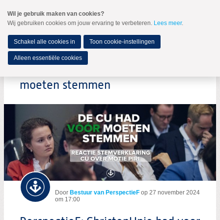
Spring
Wil je gebruik maken van cookies?
naar
Wij gebruiken cookies om jouw ervaring te verbeteren.
Lees meer
.
MENU
Spring
naar
de
Schakel alle cookies in
Toon cookie-instellingen
inhoud
Spring
Alleen essentiële cookies
naar
PerspectieF: ChristenUnie had voor
het
hoofdmenu
moeten stemmen
Door
Bestuur van PerspectieF
op
27 november 2024
om 17:00