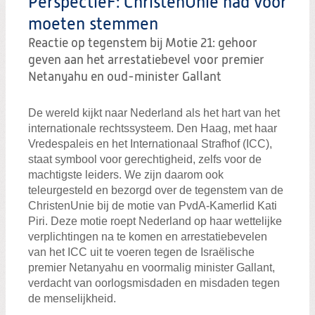
PerspectieF: ChristenUnie had voor
Zoeken:
Zoeken
moeten stemmen
Reactie op tegenstem bij Motie 21: gehoor
geven aan het arrestatiebevel voor premier
Netanyahu en oud-minister Gallant
De wereld kijkt naar Nederland als het hart van het
internationale rechtssysteem. Den Haag, met haar
Vredespaleis en het Internationaal Strafhof (ICC),
staat symbool voor gerechtigheid, zelfs voor de
machtigste leiders. We zijn daarom ook
teleurgesteld en bezorgd over de tegenstem van de
ChristenUnie bij de motie van PvdA-Kamerlid Kati
Piri. Deze motie roept Nederland op haar wettelijke
verplichtingen na te komen en arrestatiebevelen
van het ICC uit te voeren tegen de Israëlische
premier Netanyahu en voormalig minister Gallant,
verdacht van oorlogsmisdaden en misdaden tegen
de menselijkheid.