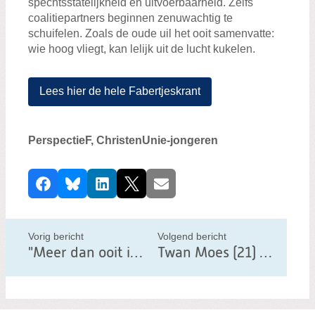
spechtsstatelijkheid en uitvoerbaarheid. Zelfs
coalitiepartners beginnen zenuwachtig te
schuifelen. Zoals de oude uil het ooit samenvatte:
wie hoog vliegt, kan lelijk uit de lucht kukelen.
Lees hier de hele Fabertjeskrant
PerspectieF, ChristenUnie-jongeren
D
Facebook
Bluesky
LinkedIn
X
E-mail
e
e
l
Vorig bericht
Volgend bericht
d
"Meer dan ooit is Europa aan zet. Verdeeld zijn is niet langer een optie."
Twan Moes (21) lijsttrekker voor ChristenUnie Stadskanaal:
i
t
b