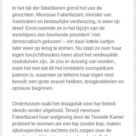
Zoeken:
Zoeken
In het rijk der fabeldieren gonst het van de
geruchten. Mevrouw Faberfazant, minister van
Asielzaken en bestuurlijke verdwazing, is weer op
dreef. Eerst noemde ze in het bijzijn van de
wereldpers een bevriende president ‘niet
democratisch gekozen’ – om daar luttele uurtjes
later weer op terug te komen. Nu stapt ze over haar
eigen toezichthouders heen alsof het verdwaalde
stadsduiven zijn. Je zou er duizelig van worden,
ware het niet dat dit het inmiddels voorspelbare
patroon is, waarmee ze telkens haar eigen nest
bevuilt: een grote snavel hebben, terugkrabbelen en
opnieuw beginnen.
Ondertussen raakt het draagvlak voor har beleid
steeds verder uitgehold. Terwijl mevrouw
Faberfazant haar wetgeving door de Tweede Kamer
probeert te rammen als een kip zonder kop, maken
rijksinspecties en rechters zich zorgen over de