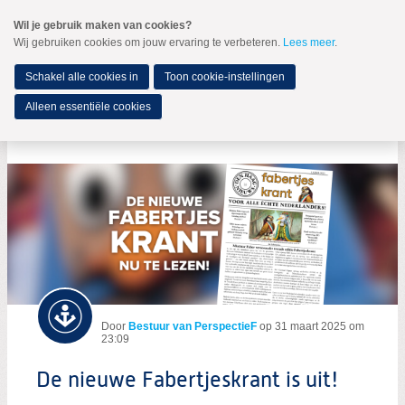
Spring
Wil je gebruik maken van cookies?
naar
Wij gebruiken cookies om jouw ervaring te verbeteren.
Lees meer
.
MENU
Spring
naar
de
Schakel alle cookies in
Toon cookie-instellingen
inhoud
Spring
Alleen essentiële cookies
naar
De nieuwe Fabertjeskrant is uit!
het
hoofdmenu
Door
Bestuur van PerspectieF
op
31 maart 2025 om
23:09
De nieuwe Fabertjeskrant is uit!