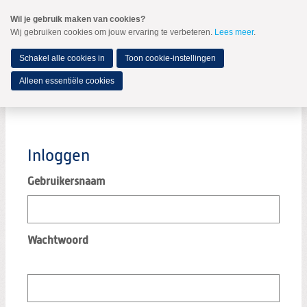
Spring
Wil je gebruik maken van cookies?
naar
Wij gebruiken cookies om jouw ervaring te verbeteren.
Lees meer
.
MENU
Spring
naar
de
Schakel alle cookies in
Toon cookie-instellingen
inhoud
Spring
Alleen essentiële cookies
naar
Log in
het
hoofdmenu
Inloggen
Gebruikersnaam
Wachtwoord