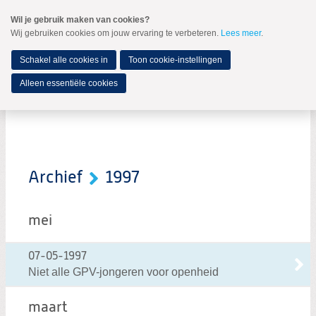
Spring
Wil je gebruik maken van cookies?
naar
Wij gebruiken cookies om jouw ervaring te verbeteren.
Lees meer
.
MENU
Spring
naar
de
Schakel alle cookies in
Toon cookie-instellingen
inhoud
Spring
Alleen essentiële cookies
naar
In de media
het
hoofdmenu
Archief
1997
mei
07-05-1997
Niet alle GPV-jongeren voor openheid
maart