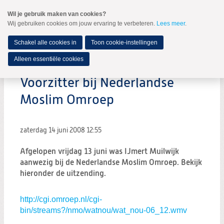
Spring
Wil je gebruik maken van cookies?
naar
Wij gebruiken cookies om jouw ervaring te verbeteren.
Lees meer
.
MENU
Spring
naar
de
Schakel alle cookies in
Toon cookie-instellingen
inhoud
Spring
Alleen essentiële cookies
naar
het
Voorzitter bij Nederlandse
hoofdmenu
Moslim Omroep
zaterdag 14 juni 2008
12:55
Afgelopen vrijdag 13 juni was IJmert Muilwijk
aanwezig bij de Nederlandse Moslim Omroep. Bekijk
hieronder de uitzending.
http://cgi.omroep.nl/cgi-
bin/streams?/nmo/watnou/wat_nou-06_12.wmv