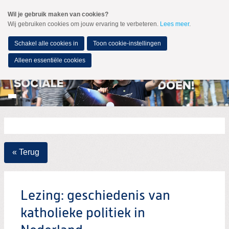
Spring
Wil je gebruik maken van cookies?
naar
Wij gebruiken cookies om jouw ervaring te verbeteren.
Lees meer
.
MENU
Spring
naar
de
Schakel alle cookies in
Toon cookie-instellingen
inhoud
Spring
Alleen essentiële cookies
naar
het
hoofdmenu
Agenda
Engel van het jaar 2025
40-dagen tijd 2025
Taizereis 2026
« Terug
Kick-Off 2025
Focusdag 2026
Lezing: geschiedenis van
katholieke politiek in