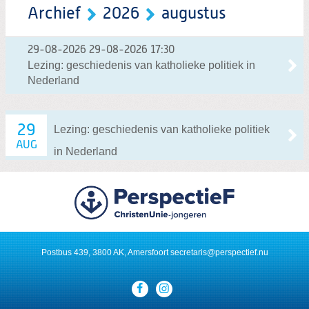
Archief
2026
augustus
29-08-2026
29-08-2026 17:30
Lezing: geschiedenis van katholieke politiek in
Nederland
29
Lezing: geschiedenis van katholieke politiek
AUG
in Nederland
Postbus 439, 3800 AK, Amersfoort
secretaris@perspectief.nu
Visit
our
social