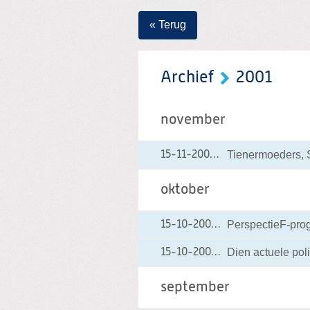
« Terug
Archief
2001
november
Tienermoeders, 
15-11-2001
15-11-2001 00:00
oktober
PerspectieF-pro
15-10-2001
15-10-2001 00:00
Dien actuele poli
15-10-2001
15-10-2001 00:00
september