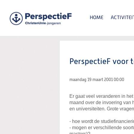
Spring
naar
Spring
HOME
ACTIVITEI
naar
de
inhoud
Spring
naar
het
Zoeken:
hoofdmenu
PerspectieF voor 
maandag 19 maart 2001
00:00
Er gaat veel veranderen in he
maand over de invoering van h
en universiteiten. Grote vragen 
- hoe wordt de studiefinancier
- mogen er verschillende soo
masters)?