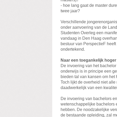
- hoe lang gaat de master duren
twee jaar?
Verschillende jongerenorganis
onder aanvoering van de Lande
Studenten Overleg een manife
vandaag in Den Haag overhan
bestuur van PerspectieF heeft
ondertekend.
Naar een toegankelijk hoger
De invoering van het bachelor
onderwijs is in principe een 
bieden tal van kansen om het 
Toch lijkt de overheid niet al
daadwerkelijk van een kwalitei
De invoering van bachelors en
wetenschappelijke bachelors 
hebben. De noodzakelijke verd
de bestaande opleiding, zal m