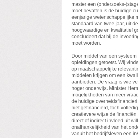
master een (onderzoeks-)stage
moet bevatten is de huidige cu
eenjarige wetenschappelijke m
standaard van twee jaar, uit d
hoogwaardige en kwalitatief g
concludeert dat bij de invoeri
moet worden.
Door middel van een systeem v
opleidingen getoetst. Wij vinde
op maatschappelijke relevantie
middelen krijgen om een kwali
aanbieden. De vraag is wie ver
hoger onderwijs. Minister He
mogelijkheden van meer vraagf
de huidige overheidsfinancieri
niet gefinancierd, toch volled
creatievere wijze de financiën 
direct of indirect invloed uit w
onafhankelijkheid van het onde
vanuit het bedrijfsleven een in