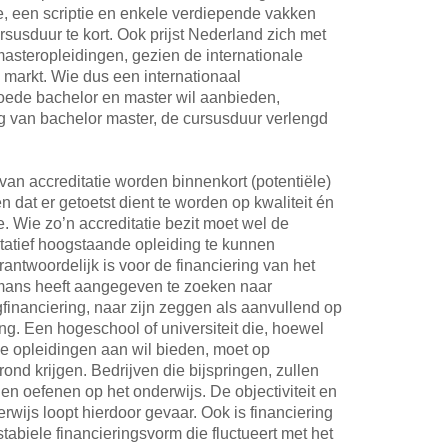
, een scriptie en enkele verdiepende vakken
rsusduur te kort. Ook prijst Nederland zich met
asteropleidingen, gezien de internationale
e markt. Wie dus een internationaal
oede bachelor en master wil aanbieden,
ng van bachelor master, de cursusduur verlengd
an accreditatie worden binnenkort (potentiële)
n dat er getoetst dient te worden op kwaliteit én
. Wie zo’n accreditatie bezit moet wel de
tatief hoogstaande opleiding te kunnen
antwoordelijk is voor de financiering van het
rmans heeft aangegeven te zoeken naar
inanciering, naar zijn zeggen als aanvullend op
ng. Een hogeschool of universiteit die, hoewel
ige opleidingen aan wil bieden, moet op
rond krijgen. Bedrijven die bijspringen, zullen
illen oefenen op het onderwijs. De objectiviteit en
rwijs loopt hierdoor gevaar. Ook is financiering
stabiele financieringsvorm die fluctueert met het