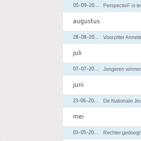
PerspectieF is t
05-09-2001
05-09-2001 00:00
augustus
Voorzitter Annett
28-08-2001
28-08-2001 00:00
juli
Jongeren winnen
07-07-2001
07-07-2001 00:00
juni
De Nationale Jeu
23-06-2001
23-06-2001 00:00
mei
Rechter gedoogt
03-05-2001
03-05-2001 00:00