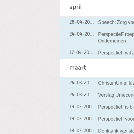
april
Speech: Zorg vo
28-04-2001
28-04-2001 00:00
PerspectieF roep
24-04-2001
24-04-2001 00:00
Ondernemen
PerspectieF wil 
17-04-2001
17-04-2001 00:00
maart
ChristenUnie: fu
24-03-2001
24-03-2001 00:00
Verslag Uniecon
24-03-2001
24-03-2001 00:00
PerspectieF is b
19-03-2001
19-03-2001 00:00
PerspectieF voor
19-03-2001
19-03-2001 00:00
Denktank van sta
18-03-2001
18-03-2001 00:00