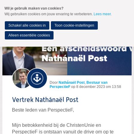
Spring
Wil je gebruik maken van cookies?
naar
Wij gebruiken cookies om jouw ervaring te verbeteren.
Lees meer
.
MENU
Spring
naar
de
Schakel alle cookies in
Toon cookie-instellingen
inhoud
Spring
Alleen essentiële cookies
naar
Blog per auteur
het
hoofdmenu
Door
Nathánaël Post
,
Bestuur van
PerspectieF
op
8 december 2023 om 13:58
Vertrek Nathánaël Post
Beste leden van PerspectieF,
Mijn betrokkenheid bij de ChristenUnie en
PerspectieF is ontstaan vanuit de drive om op te