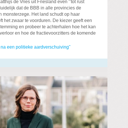
hijs de Vries uit Friesland even ‘’tot rust
uidelijk dat de BBB in alle provincies de
en monsterzege. Het land schudt op haar
ft het zwaar te voorduren. De kiezer geeft een
de stemming en probeer te achterhalen hoe het kan
erloor en hoe de fractievoorzitters de komende
na een politieke aardverschuiving"