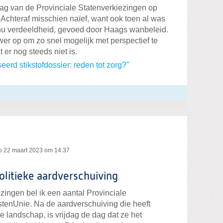
slag van de Provinciale Statenverkiezingen op
Achteraf misschien naïef, want ook toen al was
inu verdeeldheid, gevoed door Haags wanbeleid.
wer op om zo snel mogelijk met perspectief te
 er nog steeds niet is.
erd stikstofdossier: reden tot zorg?"
p
22 maart 2023 om 14:37
litieke aardverschuiving
zingen bel ik een aantal Provinciale
istenUnie. Na de aardverschuiving die heeft
e landschap, is vrijdag de dag dat ze het