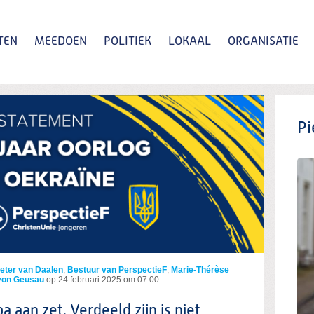
TEN
MEEDOEN
POLITIEK
LOKAAL
ORGANISATIE
Zoeken
Pi
ieter van Daalen
,
Bestuur van PerspectieF
,
Marie-Thérèse
 von Geusau
op
24 februari 2025 om 07:00
a aan zet. Verdeeld zijn is niet