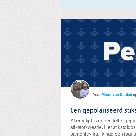
Door
Pieter van Daalen
o
Een gepolariseerd stik
Al een tijd is er een felle, ge
stikstofkwestie. Het stikstofdo
samenleving. Ik had een jaar g