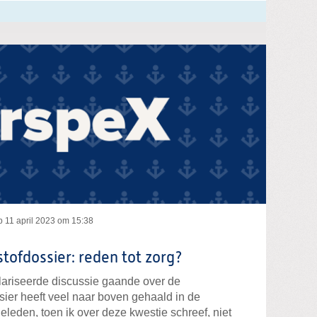
p
11 april 2023 om 15:38
stofdossier: reden tot zorg?
polariseerde discussie gaande over de
ssier heeft veel naar boven gehaald in de
eleden, toen ik over deze kwestie schreef, niet