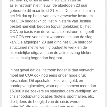
extreem is, is het te laag inschatten van de
asielinstroom niet nieuw: de afgelopen 23 jaar
gebeurde dit maar liefst 21 keer. De crux zit hem in
het feit dat op basis van deze verwachte instroom
het COA budget krijgt. Het Ministerie van Justitie
bestelt namelijk bedden (opvangplekken) bij het
COA op basis van de verwachte instroom en geeft
het COA een voorschot waarmee het aan de slag
kan. De afgelopen 23 jaar ging het COA hierdoor
structureel met te weinig budget te werk en de
uiteindelijke uitgaven aan de asielopvang bleken
stelselmatig hoger dan begroot.
In het geval dat de instroom hoger is dan verwacht,
moet het COA ook nog eens onder hoge druk
opschalen. Dit opschalen kost veel geld, en
noodopvanglocaties, waar op dit moment meer dan
15.000 asielzoekers en statushouders verblijven, en
crisisnoodopvanglocaties (hotels, sporthallen, etc.
die tijdens de hoogtijd van de crisis werden
gebruikt) zijn minimaal twee keer zo duur als