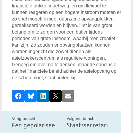
financiële prikkel moet weg, en om flexibel te
kunnen reageren op een hogere instroom moeten er
zo snel mogelijk meer duurzame opvangplekken
gerealiseerd worden en blijven. Het is van groot
belang om te zorgen voor een buffer tijdens
periodes van grote instroom, waarbij men creatief
kan zijn. Zo zouden er opvangplaatsen kunnen
worden ingericht die zowel dienen als
asielzoekerscentrum als reguliere woningen.
Genoeg om over na te denken, maar de conclusie
dat het financiële beleid achter de asielopvang op
de schop moet, staat buiten kijf.
D
Facebook
Bluesky
LinkedIn
X
E-mail
e
e
l
Vorig bericht
Volgend bericht
d
Een gepolariseerd stikstofdossier: reden tot zorg?
Staatssecretaris Van der Burg geeft gehoor aan aanklacht PerspectieF