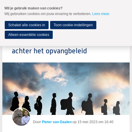
Spring
Wil je gebruik maken van cookies?
naar
Wij gebruiken cookies om jouw ervaring te verbeteren.
Lees meer
.
MENU
Spring
naar
de
Schakel alle cookies in
Toon cookie-instellingen
inhoud
Spring
Alleen essentiële cookies
naar
Weg met de financiële prikkel
het
hoofdmenu
achter het opvangbeleid
Door
Pieter van Daalen
op
15 mei 2023 om 16:40