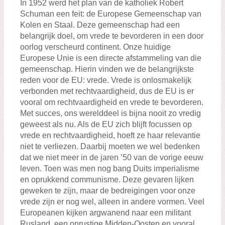
In 1952 werd het plan van de katholiek Robert
Schuman een feit: de Europese Gemeenschap van
Kolen en Staal. Deze gemeenschap had een
belangrijk doel, om vrede te bevorderen in een door
oorlog verscheurd continent. Onze huidige
Europese Unie is een directe afstammeling van die
gemeenschap. Hierin vinden we de belangrijkste
reden voor de EU: vrede. Vrede is onlosmakelijk
verbonden met rechtvaardigheid, dus de EU is er
vooral om rechtvaardigheid en vrede te bevorderen.
Met succes, ons werelddeel is bijna nooit zo vredig
geweest als nu. Als de EU zich blijft focussen op
vrede en rechtvaardigheid, hoeft ze haar relevantie
niet te verliezen. Daarbij moeten we wel bedenken
dat we niet meer in de jaren ’50 van de vorige eeuw
leven. Toen was men nog bang Duits imperialisme
en oprukkend communisme. Deze gevaren lijken
geweken te zijn, maar de bedreigingen voor onze
vrede zijn er nog wel, alleen in andere vormen. Veel
Europeanen kijken argwanend naar een militant
Rusland, een onrustige Midden-Oosten en vooral