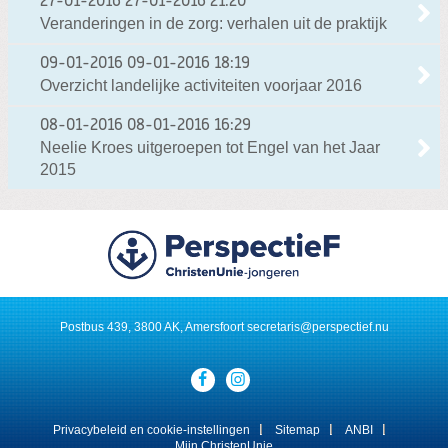
27-01-2016
27-01-2016 21:20
Veranderingen in de zorg: verhalen uit de praktijk
09-01-2016
09-01-2016 18:19
Overzicht landelijke activiteiten voorjaar 2016
08-01-2016
08-01-2016 16:29
Neelie Kroes uitgeroepen tot Engel van het Jaar
2015
Postbus 439, 3800 AK, Amersfoort
secretaris@perspectief.nu
Visit
our
social
media
Privacybeleid en cookie-instellingen
Sitemap
ANBI
pages:
Mijn ChristenUnie