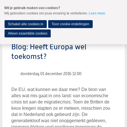
Spring
Wil je gebruik maken van cookies?
naar
Wij gebruiken cookies om jouw ervaring te verbeteren.
Lees meer
.
MENU
Spring
naar
de
Schakel alle cookies in
Toon cookie-instellingen
inhoud
Spring
Alleen essentiële cookies
naar
het
Blog: Heeft Europa wel
hoofdmenu
toekomst?
donderdag 01 december 2016
12:00
De EU, wat kunnen we daar mee? De bron van
alles wat mis gaat in ons land: van economische
crisis tot aan de migratiecrisis. Toen de Britten de
keus kregen stapten ze er meteen, misschien zou
dat in Nederland ook gebeurd zijn. De
generatiekloof was niet onopgemerkt gebleven,
jongeren bleken veel positiever tegenover de