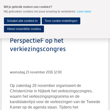
Spring
Wil je gebruik maken van cookies?
naar
Wij gebruiken cookies om jouw ervaring te verbeteren.
Lees meer
.
MENU
Spring
naar
de
Schakel alle cookies in
Toon cookie-instellingen
inhoud
Spring
Alleen essentiële cookies
naar
het
PerspectieF op het
hoofdmenu
verkiezingscongres
woensdag 23 november 2016
12:00
Op zaterdag 26 november organiseert de
ChristenUnie in Nijkerk het verkiezingscongres,
waarin het verkiezingsprogramma en de
kandidatenlijst voor de verkiezingen van de Tweede
Kamer op de agenda staan. Tijdens het