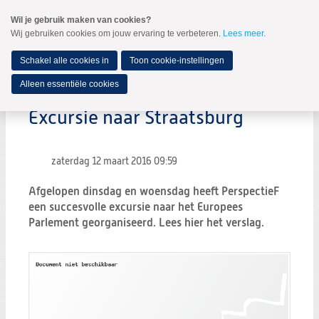
Spring
Wil je gebruik maken van cookies?
naar
Wij gebruiken cookies om jouw ervaring te verbeteren.
Lees meer
.
MENU
Spring
naar
de
Schakel alle cookies in
Toon cookie-instellingen
inhoud
Spring
Alleen essentiële cookies
naar
het
Excursie naar Straatsburg
hoofdmenu
zaterdag 12 maart 2016
09:59
Afgelopen dinsdag en woensdag heeft PerspectieF
een succesvolle excursie naar het Europees
Parlement georganiseerd. Lees hier het verslag.