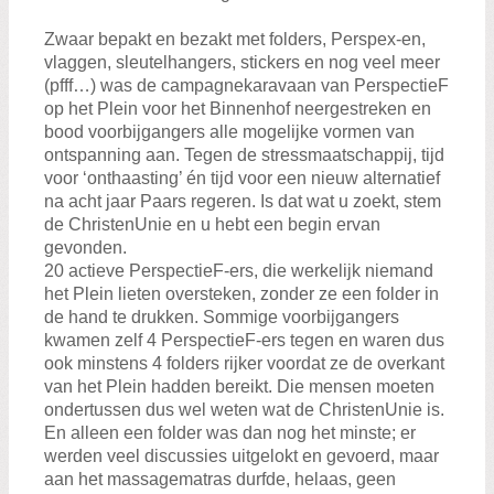
Zoeken:
Zoeken
Zwaar bepakt en bezakt met folders, Perspex-en,
vlaggen, sleutelhangers, stickers en nog veel meer
(pfff…) was de campagnekaravaan van PerspectieF
op het Plein voor het Binnenhof neergestreken en
bood voorbijgangers alle mogelijke vormen van
ontspanning aan. Tegen de stressmaatschappij, tijd
voor ‘onthaasting’ én tijd voor een nieuw alternatief
na acht jaar Paars regeren. Is dat wat u zoekt, stem
de ChristenUnie en u hebt een begin ervan
gevonden.
20 actieve PerspectieF-ers, die werkelijk niemand
het Plein lieten oversteken, zonder ze een folder in
de hand te drukken. Sommige voorbijgangers
kwamen zelf 4 PerspectieF-ers tegen en waren dus
ook minstens 4 folders rijker voordat ze de overkant
van het Plein hadden bereikt. Die mensen moeten
ondertussen dus wel weten wat de ChristenUnie is.
En alleen een folder was dan nog het minste; er
werden veel discussies uitgelokt en gevoerd, maar
aan het massagematras durfde, helaas, geen