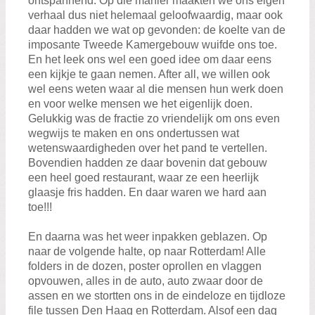
ontspannend. Op die manier maakten we ons eigen
verhaal dus niet helemaal geloofwaardig, maar ook
daar hadden we wat op gevonden: de koelte van de
imposante Tweede Kamergebouw wuifde ons toe.
En het leek ons wel een goed idee om daar eens
een kijkje te gaan nemen. After all, we willen ook
wel eens weten waar al die mensen hun werk doen
en voor welke mensen we het eigenlijk doen.
Gelukkig was de fractie zo vriendelijk om ons even
wegwijs te maken en ons ondertussen wat
wetenswaardigheden over het pand te vertellen.
Bovendien hadden ze daar bovenin dat gebouw
een heel goed restaurant, waar ze een heerlijk
glaasje fris hadden. En daar waren we hard aan
toe!!!
En daarna was het weer inpakken geblazen. Op
naar de volgende halte, op naar Rotterdam! Alle
folders in de dozen, poster oprollen en vlaggen
opvouwen, alles in de auto, auto zwaar door de
assen en we stortten ons in de eindeloze en tijdloze
file tussen Den Haag en Rotterdam. Alsof een dag