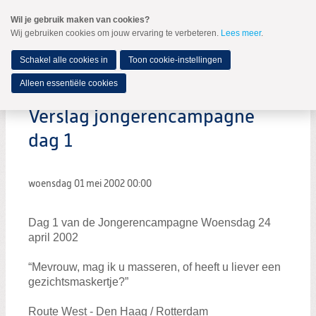
Spring
Wil je gebruik maken van cookies?
naar
Wij gebruiken cookies om jouw ervaring te verbeteren.
Lees meer
.
MENU
Spring
naar
de
Schakel alle cookies in
Toon cookie-instellingen
inhoud
Spring
Alleen essentiële cookies
naar
het
Verslag jongerencampagne
hoofdmenu
dag 1
woensdag 01 mei 2002
00:00
Dag 1 van de Jongerencampagne Woensdag 24
april 2002
“Mevrouw, mag ik u masseren, of heeft u liever een
gezichtsmaskertje?”
Route West - Den Haag / Rotterdam