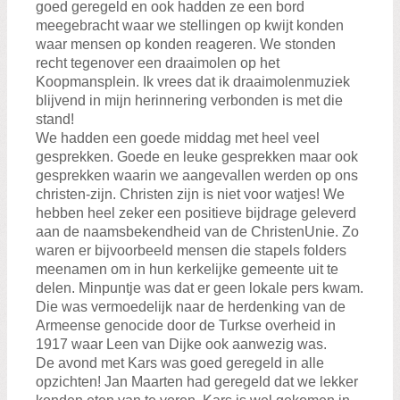
goed geregeld en ook hadden ze een bord
meegebracht waar we stellingen op kwijt konden
waar mensen op konden reageren. We stonden
recht tegenover een draaimolen op het
Koopmansplein. Ik vrees dat ik draaimolenmuziek
blijvend in mijn herinnering verbonden is met die
stand!
We hadden een goede middag met heel veel
gesprekken. Goede en leuke gesprekken maar ook
gesprekken waarin we aangevallen werden op ons
christen-zijn. Christen zijn is niet voor watjes! We
hebben heel zeker een positieve bijdrage geleverd
aan de naamsbekendheid van de ChristenUnie. Zo
waren er bijvoorbeeld mensen die stapels folders
meenamen om in hun kerkelijke gemeente uit te
delen. Minpuntje was dat er geen lokale pers kwam.
Die was vermoedelijk naar de herdenking van de
Armeense genocide door de Turkse overheid in
1917 waar Leen van Dijke ook aanwezig was.
De avond met Kars was goed geregeld in alle
opzichten! Jan Maarten had geregeld dat we lekker