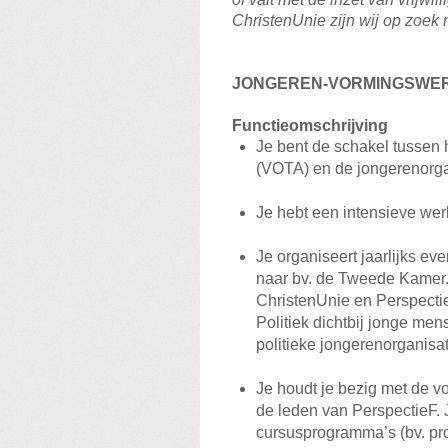
ChristenUnie zijn wij op zoek 
JONGEREN-VORMINGSWER
Functieomschrijving
Je bent de schakel tussen 
(VOTA) en de jongerenorga
Je hebt een intensieve wer
Je organiseert jaarlijks 
naar bv. de Tweede Kamer.
ChristenUnie en Perspectie
Politiek dichtbij jonge me
politieke jongerenorganisat
Je houdt je bezig met de vo
de leden van PerspectieF. 
cursusprogramma’s (bv. pr