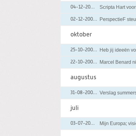
Scripta Hart voo
04-12-2002
04-12-2002 00:00
PerspectieF steun
02-12-2002
02-12-2002 00:00
oktober
Heb jij ideeën 
25-10-2002
25-10-2002 00:00
Marcel Benard ni
22-10-2002
22-10-2002 00:00
augustus
Verslag summer
31-08-2002
31-08-2002 00:00
juli
Mijn Europa; vis
03-07-2002
03-07-2002 00:00