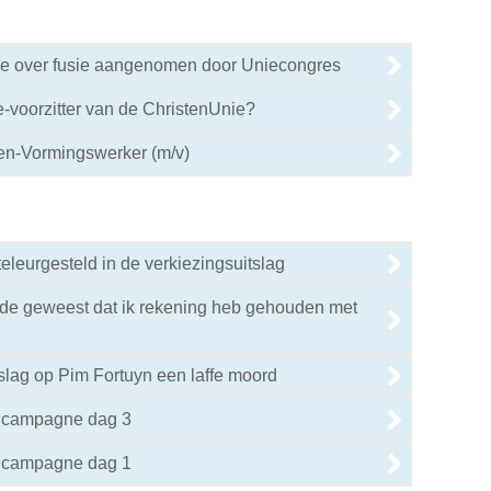
ie over fusie aangenomen door Uniecongres
0
-voorzitter van de ChristenUnie?
0
en-Vormingswerker (m/v)
eleurgesteld in de verkiezingsuitslag
nde geweest dat ik rekening heb gehouden met
slag op Pim Fortuyn een laffe moord
ncampagne dag 3
ncampagne dag 1