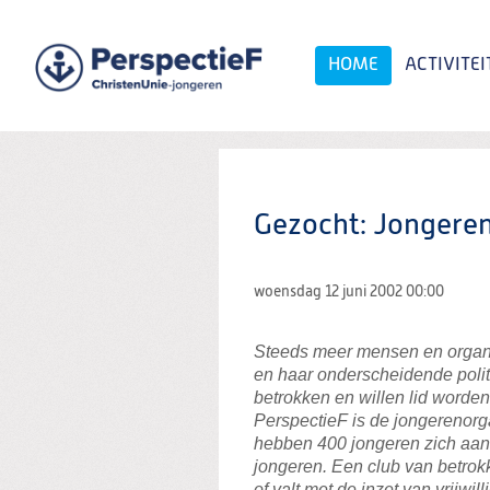
Spring
naar
Spring
HOME
ACTIVITEI
naar
de
inhoud
Spring
naar
het
Zoeken:
hoofdmenu
Gezocht: Jongere
woensdag 12 juni 2002
00:00
Steeds meer mensen en organi
en haar onderscheidende poli
betrokken en willen lid worden
PerspectieF is de jongerenorga
hebben 400 jongeren zich aang
jongeren. Een club van betrokk
of valt met de inzet van vrijwi