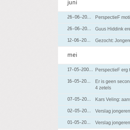
juni
PerspectieF mot
26-06-2002
26-06-2002 00:0
Guus Hiddink ere
26-06-2002
26-06-2002 00:0
Gezocht: Jonger
12-06-2002
12-06-2002 00:00
mei
PerspectieF erg t
17-05-2002
17-05-2002 00:00
Er is geen seco
16-05-2002
16-05-2002 00:00
4 zetels
Kars Veling: aan
07-05-2002
07-05-2002 00:00
Verslag jongere
02-05-2002
02-05-2002 00:00
Verslag jongere
01-05-2002
01-05-2002 00:00