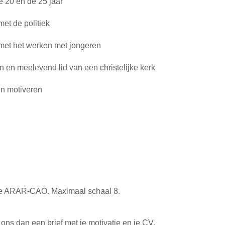
e 20 en de 25 jaar
 met de politiek
it met het werken met jongeren
n en meelevend lid van een christelijke kerk
en motiveren
. de ARAR-CAO. Maximaal schaal 8.
 ons dan een brief met je motivatie en je CV.