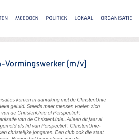
TEN
MEEDOEN
POLITIEK
LOKAAL
ORGANISATIE
Zoeken
n-Vormingswerker (m/v)
saties komen in aanraking met de ChristenUnie
tieke geluid. Steeds meer mensen voelen zich
 van de ChristenUnie of PerspectieF.
nisatie van de ChristenUnie.. Alleen dit jaar al
emeld als lid van PerspectieF, ChristenUnie-
en christelijke jongeren. Een club ook die staat
lligers. Binnen het bureauteam van de