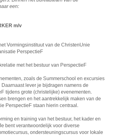
naar een:
KER m/v
het Vormingsinstituut van de ChristenUnie
nisatie PerspectieF
krelatie met het bestuur van PerspectieF
evenementen, zoals de Summerschool en excursies
 Daarnaast lever je bijdragen namens de
F tijdens grote (christelijke) evenementen.
nsen brengen en het aantrekkelijk maken van de
ie PerspectieF staan hierin centraal.
rming en training van het bestuur, het kader en
Je bent verantwoordelijk voor diverse
omotiecursus, ondersteuningscursus voor lokale