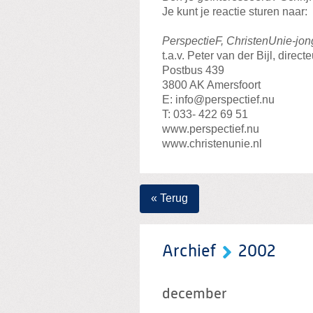
Je kunt je reactie sturen naar:
PerspectieF, ChristenUnie-jo
t.a.v. Peter van der Bijl, direc
Postbus 439
3800 AK Amersfoort
E: info@perspectief.nu
T: 033- 422 69 51
www.perspectief.nu
www.christenunie.nl
« Terug
Archief
2002
december