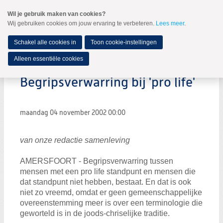
Spring
Wil je gebruik maken van cookies?
naar
Wij gebruiken cookies om jouw ervaring te verbeteren.
Lees meer
.
MENU
Spring
naar
de
Schakel alle cookies in
Toon cookie-instellingen
inhoud
Spring
Alleen essentiële cookies
naar
het
Begripsverwarring bij 'pro life'
hoofdmenu
maandag 04 november 2002
00:00
van onze redactie samenleving
AMERSFOORT - Begripsverwarring tussen
mensen met een pro life standpunt en mensen die
dat standpunt niet hebben, bestaat. En dat is ook
niet zo vreemd, omdat er geen gemeenschappelijke
overeenstemming meer is over een terminologie die
geworteld is in de joods-chriselijke traditie.