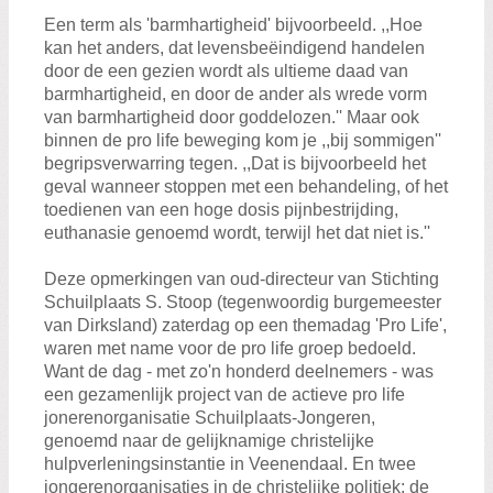
Zoeken:
Een term als 'barmhartigheid' bijvoorbeeld. ,,Hoe
Zoeken
kan het anders, dat levensbeëindigend handelen
door de een gezien wordt als ultieme daad van
barmhartigheid, en door de ander als wrede vorm
van barmhartigheid door goddelozen.'' Maar ook
binnen de pro life beweging kom je ,,bij sommigen''
begripsverwarring tegen. ,,Dat is bijvoorbeeld het
geval wanneer stoppen met een behandeling, of het
toedienen van een hoge dosis pijnbestrijding,
euthanasie genoemd wordt, terwijl het dat niet is.''
Deze opmerkingen van oud-directeur van Stichting
Schuilplaats S. Stoop (tegenwoordig burgemeester
van Dirksland) zaterdag op een themadag 'Pro Life',
waren met name voor de pro life groep bedoeld.
Want de dag - met zo'n honderd deelnemers - was
een gezamenlijk project van de actieve pro life
jonerenorganisatie Schuilplaats-Jongeren,
genoemd naar de gelijknamige christelijke
hulpverleningsinstantie in Veenendaal. En twee
jongerenorganisaties in de christelijke politiek: de