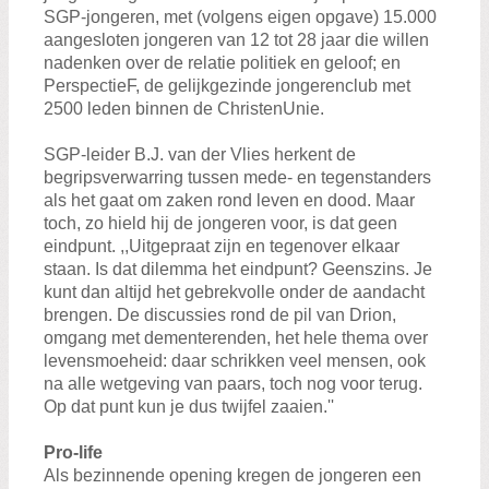
SGP-jongeren, met (volgens eigen opgave) 15.000
aangesloten jongeren van 12 tot 28 jaar die willen
nadenken over de relatie politiek en geloof; en
PerspectieF, de gelijkgezinde jongerenclub met
2500 leden binnen de ChristenUnie.
SGP-leider B.J. van der Vlies herkent de
begripsverwarring tussen mede- en tegenstanders
als het gaat om zaken rond leven en dood. Maar
toch, zo hield hij de jongeren voor, is dat geen
eindpunt. ,,Uitgepraat zijn en tegenover elkaar
staan. Is dat dilemma het eindpunt? Geenszins. Je
kunt dan altijd het gebrekvolle onder de aandacht
brengen. De discussies rond de pil van Drion,
omgang met dementerenden, het hele thema over
levensmoeheid: daar schrikken veel mensen, ook
na alle wetgeving van paars, toch nog voor terug.
Op dat punt kun je dus twijfel zaaien.''
Pro-life
Als bezinnende opening kregen de jongeren een