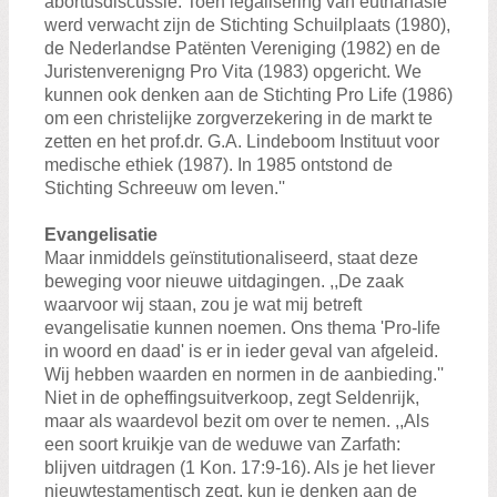
abortusdiscussie. Toen legalisering van euthanasie
werd verwacht zijn de Stichting Schuilplaats (1980),
de Nederlandse Patënten Vereniging (1982) en de
Juristenverenigng Pro Vita (1983) opgericht. We
kunnen ook denken aan de Stichting Pro Life (1986)
om een christelijke zorgverzekering in de markt te
zetten en het prof.dr. G.A. Lindeboom Instituut voor
medische ethiek (1987). In 1985 ontstond de
Stichting Schreeuw om leven.''
Evangelisatie
Maar inmiddels geïnstitutionaliseerd, staat deze
beweging voor nieuwe uitdagingen. ,,De zaak
waarvoor wij staan, zou je wat mij betreft
evangelisatie kunnen noemen. Ons thema 'Pro-life
in woord en daad' is er in ieder geval van afgeleid.
Wij hebben waarden en normen in de aanbieding.''
Niet in de opheffingsuitverkoop, zegt Seldenrijk,
maar als waardevol bezit om over te nemen. ,,Als
een soort kruikje van de weduwe van Zarfath:
blijven uitdragen (1 Kon. 17:9-16). Als je het liever
nieuwtestamentisch zegt, kun je denken aan de