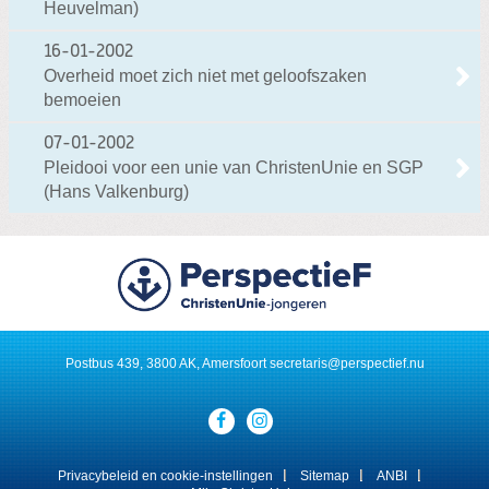
Heuvelman)
16-01-2002
Overheid moet zich niet met geloofszaken
bemoeien
07-01-2002
Pleidooi voor een unie van ChristenUnie en SGP
(Hans Valkenburg)
Postbus 439, 3800 AK, Amersfoort
secretaris@perspectief.nu
Visit
our
social
media
Privacybeleid en cookie-instellingen
Sitemap
ANBI
pages: