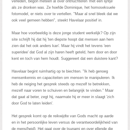
verleden, begon meteen al over ontnuchteren 'met een lijntje'
als ze dronken was. Ze hoefde Dominique, het homoseksuele
fotomodel, er niets over te vertellen. "Maar al snel bleek dat we
ook veel gemeen hebben", steekt Havelaar positief in.
Maar hoe voorbeeldig is deze jonge student werkelijk? Op zijn
site schrijft hij dat hij 'ten diepste hoopt dat mensen aan hem
zien dat het ook anders kan'. Maar hij vindt het tevens 'een
superidee' dat God al zijn haren heeft geteld, hem door en door
kent en toch van hem houdt. Suggereert dat een duistere kant?
Havelaar begint ruimhartig op te biechten. "Ik heb genoeg
mensenkennis en capaciteiten om mensen te manipuleren. Ik
heb de neiging het gesprek steeds op mezelf te betrekken,
mezelf naar voren te schuiven en belangrijk te vinden." Maar
dat gaat al beter, zegt hij, naarmate hij er meer in slaagt 'zich
door God te laten leiden'.
Het gesprek komt op de reikwijdte van Gods macht op aarde
en in het persoonlijke leven versus de verantwoordelijkheid van
de mens(heid). Het gaat over de tsunami en over ellende die