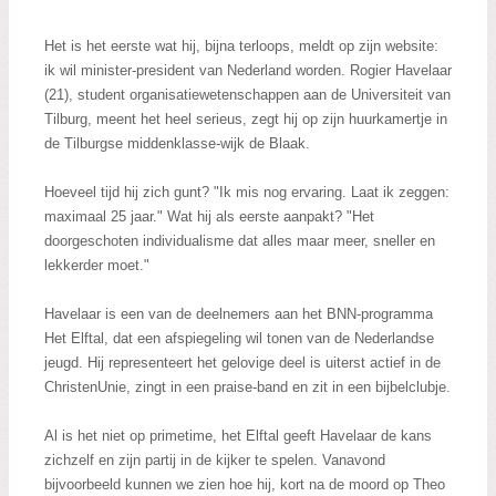
Zoeken:
Zoeken
Het is het eerste wat hij, bijna terloops, meldt op zijn website:
ik wil minister-president van Nederland worden. Rogier Havelaar
(21), student organisatiewetenschappen aan de Universiteit van
Tilburg, meent het heel serieus, zegt hij op zijn huurkamertje in
de Tilburgse middenklasse-wijk de Blaak.
Hoeveel tijd hij zich gunt? "Ik mis nog ervaring. Laat ik zeggen:
maximaal 25 jaar." Wat hij als eerste aanpakt? "Het
doorgeschoten individualisme dat alles maar meer, sneller en
lekkerder moet."
Havelaar is een van de deelnemers aan het BNN-programma
Het Elftal, dat een afspiegeling wil tonen van de Nederlandse
jeugd. Hij representeert het gelovige deel is uiterst actief in de
ChristenUnie, zingt in een praise-band en zit in een bijbelclubje.
Al is het niet op primetime, het Elftal geeft Havelaar de kans
zichzelf en zijn partij in de kijker te spelen. Vanavond
bijvoorbeeld kunnen we zien hoe hij, kort na de moord op Theo