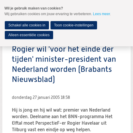
Spring
Wil je gebruik maken van cookies?
naar
Wij gebruiken cookies om jouw ervaring te verbeteren.
Lees meer
.
MENU
Spring
naar
de
Schakel alle cookies in
Toon cookie-instellingen
inhoud
Spring
Alleen essentiële cookies
naar
het
Rogier wil 'voor het einde der
hoofdmenu
tijden' minister-president van
Nederland worden (Brabants
Nieuwsblad)
donderdag 27 januari 2005
18:58
Hij is jong en hij wil wat: premier van Nederland
worden. Deelname aan het BNN-programma Het
Elftal moet PerspectieF-er Rogier Havelaar uit
Tilburg vast een eindje op weg helpen.