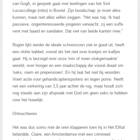
van Gogh, in gesprek gaat met leerlingen van het Sint
Lucascollege (mbo) in Boxtel. Zijn boodschap: je moet alles
kunnen, maar niet alles willen zeggen. "Het was top. Ik had
passieve, ongeinteresseerde jongeren verwacht, zij een suffe
vent met baard en sandalen. Dat viel van beide kanten mee."
Rogier lijkt eerder de ideale schoonzoon ziet er goed uit, heeft
een vlotte babbel, vooral als het niet over koetjes en kalfjes
gaat. Hij is bezorgd over onze 'min of meer stukgemaakte'
wereld, over honger en een maatschappij die vooral draait om
'seks, roem en prepensioen'. En hij laat het niet bij woorden.
Voert actie voor gehandicaptensporters en tegen porno. Heeft
net een verkering van 3,5 jaar achter de rug, maar houdt zich
nog steeds aan zijn afspraak met God om geen seks te hebben
voor het huwelijk.
Ontnuchteren
Het was dus soms met de oren klapperen toen hij in Het Elftal
belandde. Claire, een Amsterdamse met een crimineel