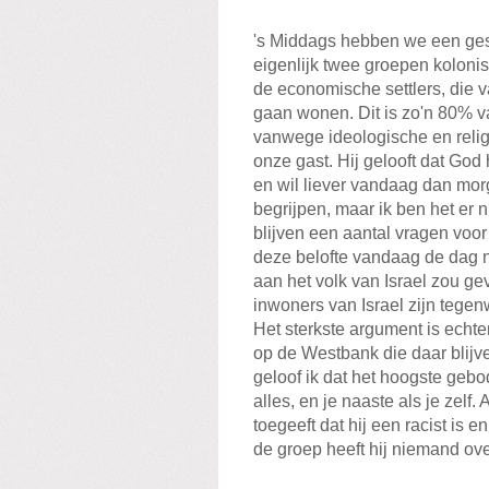
's Middags hebben we een gesp
eigenlijk twee groepen kolonis
de economische settlers, die
gaan wonen. Dit is zo'n 80% 
vanwege ideologische en reli
onze gast. Hij gelooft dat God
en wil liever vandaag dan morg
begrijpen, maar ik ben het er 
blijven een aantal vragen voor
deze belofte vandaag de dag n
aan het volk van Israel zou 
inwoners van Israel zijn tegenw
Het sterkste argument is echt
op de Westbank die daar blijve
geloof ik dat het hoogste geb
alles, en je naaste als je zelf
toegeeft dat hij een racist is e
de groep heeft hij niemand over