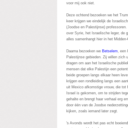
voor mij ook niet.
Deze ochtend bezoeken we het Truman
keer krijgen we eindelijk de Israelis
(Joodse en Palestijnse) professoren. 
over Syrie, het Israelische leger, de 
alles samenhangt hier in het Midden
Daarna bezoeken we
Betselem
, een 
Palestijnse gebieden. Zij willen zich 
dragen om aan het Israelische publie
mensen dat elke Palestijn een potenti
beide groepen langs elkaar heen leven
krijgen een rondleiding langs een aan
uit Mexico afkomstige vrouw, die tot 
Israel is gekomen, om te strijden te
gehalte en brengt haar verhaal erg em
door één van de Joodse nederzettinge
kijken, zoals iemand later zegt.
's Avonds wordt het pas echt boeiend