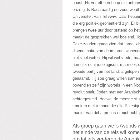
haast. Hij vertelt een hoop niet inter
onze gids Rada aardig nerveus word
Universiteit van Tel Aviv. Daar hebb
die erg politiek georientierd zijn. Er
brengen twee uur door pratend op het 
maakt de gesprekken wel boeiend. Ik
Deze zouden graag zien dat Israel zi
discriminatie van de in Israel wonend
niet veel weten. Hij wil wel vrede, m
hen niet echt ideologisch, maar ook s
tweede partij van het land, afgelope
genaamd. Hij zou graag willen samen
bovendien zelf zijn wortels in een No
revolutionair. Joden met een Arabisc
achtergesteld.
Hoewel de meeste stud
spreken met iemand die alle Palestijn
manier van debateren is er niet echt g
Als groep gaan we 's Avonds
het einde van de reis wil kome
omdat iets verderop de Ameri