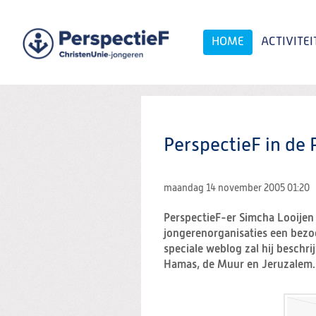
Spring
naar
Spring
HOME
ACTIVITEI
naar
de
inhoud
Spring
naar
het
Zoeken:
hoofdmenu
PerspectieF in de 
maandag 14 november 2005
01:20
PerspectieF-er Simcha Looijen
jongerenorganisaties een bezoe
speciale weblog zal hij beschri
Hamas, de Muur en Jeruzalem.