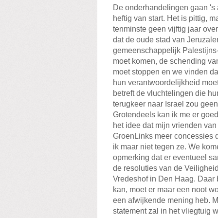
De onderhandelingen gaan 's
heftig van start. Het is pittig, 
tenminste geen vijftig jaar ove
dat de oude stad van Jeruzal
gemeenschappelijk Palestijns-
moet komen, de schending va
moet stoppen en we vinden da
hun verantwoordelijkheid mo
betreft de vluchtelingen die 
terugkeer naar Israel zou geen
Grotendeels kan ik me er goed 
het idee dat mijn vrienden va
GroenLinks meer concessies d
ik maar niet tegen ze. We kome
opmerking dat er eventueel san
de resoluties van de Veilighei
Vredeshof in Den Haag. Daar b
kan, moet er maar een noot wo
een afwijkende mening heb. M
statement zal in het vliegtuig 