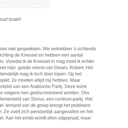
it Israël!
oor met gesprekken. We vertrekken 's ochtends
 richting de Knesset en hebben een aantal
s. Voordat ik de Knesset in mag moet ik echter
met mijn goede vriend van Dwars, Robert. Het
 uiteindelijk mag ik toch door lopen. Op het
gepikt. Ze moeten altijd mij hebben. Maar
tslid van een Arabische Partij. Deze komt
die volgens hen gediscrimineerd worden. Ons
ementslid van Shinui, een centrum-partij. Het
el. Iemand van de groep brengt het probleem
e. Ze voelt zich persoonlijk aangevallen en het
l. Aan het einde wordt alles uitgepraat, maar