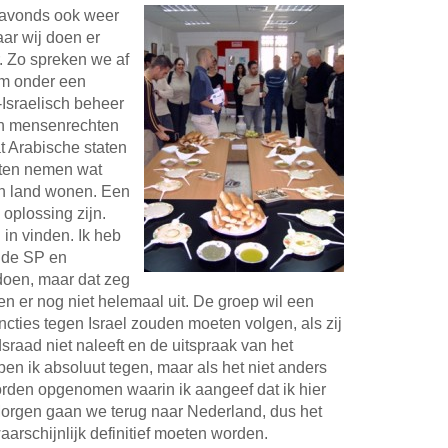
 avonds ook weer
maar wij doen er
r. Zo spreken we af
em onder een
Israelisch beheer
n mensenrechten
t Arabische staten
eten nemen wat
hun land wonen. Een
 oplossing zijn.
in vinden. Ik heb
n de SP en
oen, maar dat zeg
n er nog niet helemaal uit. De groep wil een
cties tegen Israel zouden moeten volgen, als zij
dsraad niet naleeft en de uitspraak van het
en ik absoluut tegen, maar als het niet anders
rden opgenomen waarin ik aangeef dat ik hier
orgen gaan we terug naar Nederland, dus het
waarschijnlijk definitief moeten worden.