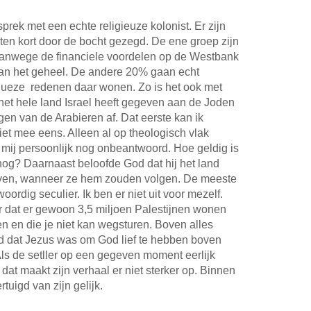
rek met een echte religieuze kolonist. Er zijn
ten kort door de bocht gezegd. De ene groep zijn
 vanwege de financiele voordelen op de Westbank
van het geheel. De andere 20% gaan echt
gueze redenen daar wonen. Zo is het ook met
 het hele land Israel heeft gegeven aan de Joden
en van de Arabieren af. Dat eerste kan ik
niet mee eens. Alleen al op theologisch vlak
 mij persoonlijk nog onbeantwoord. Hoe geldig is
og? Daarnaast beloofde God dat hij het land
geven, wanneer ze hem zouden volgen. De meeste
oordig seculier. Ik ben er niet uit voor mezelf.
er dat er gewoon 3,5 miljoen Palestijnen wonen
n en die je niet kan wegsturen. Boven alles
od dat Jezus was om God lief te hebben boven
. Als de setller op een gegeven moment eerlijk
n dat maakt zijn verhaal er niet sterker op. Binnen
tuigd van zijn gelijk.