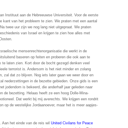
 Instituut aan de Hebreeuwse Universiteit. Voor de eerste
che kant van het probleem te zien. We praten met een aantal
Na twee uur zijn we nog lang niet uitgepraat. We praten
geschiedenis van Israel en krijgen te zien hoe alles met
-Oosten.
Israelische mensenrechtenorganisatie die werkt in de
uitsluitend baseren op feiten en proberen die ook aan te
k te laten zien. Kort door de bocht gezegd denken veel
eele terrorist is. Andersom is het niet minder en zolang
, zal dat zo blijven. Nog iets later gaan we weer door en
tal nederzettingen in de bezette gebieden. Onze gids is een
het jodendom is bekeerd, die anderhalf jaar geleden naar
gen de bezetting. Helaas heeft ze een hoog Dolle-Mina-
otioneel. Dat werkt bij mij averechts. We krijgen een rondrit
n op de westelijke Jordaanoever, maar het is meer aapjes-
. Aan het einde van de reis wil
United Civilans for Peace