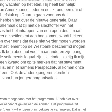
g wachten op het eten. Hij heeft kennelijk
an Amerikaanse liederen eet ik rond een uur of
n biefstuk op. Daarna gaan voor ons de '
 hebben het over de nieuwe generatie. Daar
lemaal dat zij niet de slachtoffer van het
 is het het intrappen van een open deur, maar
r de settlement aan bod komen, wordt het een
allen over eens dat deze niet verder mogen worden
e of setllement op de Westbank beschermd mogen
r. Ik ben absoluut voor, maar anderen zijn bang
setlements legaal zijn. Uiteindelijk krijg ik mijn
 geen kwaad om op te merken dat het statement
tel is, en niet namens PerspectieF, al komen onze
reen. Ook de andere jongeren spreken
iet voor hun jongerenorganisaties.
gewoon meegedaan met het programma. Ik heb hier over
ier aandacht geven aan de zondag. Het programma zit
en), en ik wil er geen principekwestie van maken. Dat is het