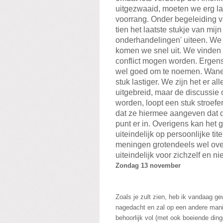
uitgezwaaid, moeten we erg lan
voorrang. Onder begeleiding v
tien het laatste stukje van mij
onderhandelingen' uiteen. We
komen we snel uit. We vinden al
conflict mogen worden. Ergens
wel goed om te noemen. Wanee
stuk lastiger. We zijn het er 
uitgebreid, maar de discussi
worden, loopt een stuk stroefe
dat ze hiermee aangeven dat de 
punt er in. Overigens kan het
uiteindelijk op persoonlijke ti
meningen grotendeels wel ove
uiteindelijk voor zichzelf en n
Zondag 13 november
Zoals je zult zien, heb ik vandaag 
nagedacht en zal op een andere man
behoorlijk vol (met ook boeiende ding