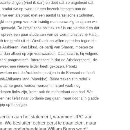
essante dingen (vind ik dan) en doet dat zo uitgebreid dat
t, omdat we op twee uur een bezoek brengen aan de
en we een afspraak met een aantal Israelische studenten,
 blijkt een groep van zo'n twintig man aanwezig te zijn en we
grasveld. De Israelische politiek zelf is erg verdeeld en dat
 spreek een paar studenten van de Communistische Partij.
ch terugtrekt uit de Westbank en willen optreden tegen de
e Arabieren. Van Likud, de partij van Sharon, moeten ze
aar dan alleen op zijn voorwaarden. Daarnaast is hij volgens
terk pragmatisch. Interessant is dat de Arbeiderspartij, de
n week een nieuwe leider heeft gekozen, Peretz
werken met de Arabische partijen in de Knesset en heeft
ord-Afrikaans land (Marokko). Beide zaken zijn redelijk
he achtergrond worden worden in Israel vaak nog
enten links zijn, komt ook de rechterkant aan bod. We
en het liefst naar Jordanie zag gaan, maar door zijn gladde
rip op te krijgen.
 werken aan het statement, waarmee UPC aan
n. We besluiten echter eerst te gaan eten, maar
kaanse onderhandelaar Wiliam Burns wordt