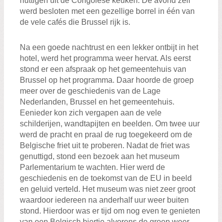
nuttigen uit de Congolese keuken. De avond zelf
werd besloten met een gezellige borrel in één van
de vele cafés die Brussel rijk is.
Na een goede nachtrust en een lekker ontbijt in het
hotel, werd het programma weer hervat. Als eerst
stond er een afspraak op het gemeentehuis van
Brussel op het programma. Daar hoorde de groep
meer over de geschiedenis van de Lage
Nederlanden, Brussel en het gemeentehuis.
Eenieder kon zich vergapen aan de vele
schilderijen, wandtapijten en beelden. Om twee uur
werd de pracht en praal de rug toegekeerd om de
Belgische friet uit te proberen. Nadat de friet was
genuttigd, stond een bezoek aan het museum
Parlementarium te wachten. Hier werd de
geschiedenis en de toekomst van de EU in beeld
en geluid verteld. Het museum was niet zeer groot
waardoor iedereen na anderhalf uur weer buiten
stond. Hierdoor was er tijd om nog even te genieten
van een Belgisch biertje alvorens de groep weer