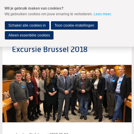
Spring
Wil je gebruik maken van cookies?
naar
Wij gebruiken cookies om jouw ervaring te verbeteren.
Lees meer
.
MENU
Spring
naar
de
Schakel alle cookies in
Toon cookie-instellingen
inhoud
Spring
Alleen essentiële cookies
naar
het
Excursie Brussel 2018
hoofdmenu