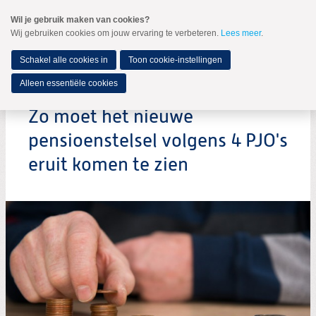
Spring
Wil je gebruik maken van cookies?
naar
Wij gebruiken cookies om jouw ervaring te verbeteren.
Lees meer
.
MENU
Spring
naar
de
Schakel alle cookies in
Toon cookie-instellingen
inhoud
Spring
Alleen essentiële cookies
naar
het
Zo moet het nieuwe
hoofdmenu
pensioenstelsel volgens 4 PJO's
eruit komen te zien