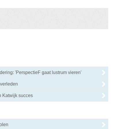
ring: 'PerspectieF gaat lustrum vieren'
overleden
n Katwijk succes
olen