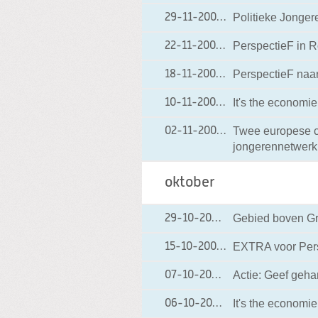
Politieke Jonger
29-11-2004
29-11-2004 18:24
PerspectieF in 
22-11-2004
22-11-2004 00:00
PerspectieF naa
18-11-2004
18-11-2004 00:00
It's the economie
10-11-2004
10-11-2004 00:00
Twee europese c
02-11-2004
02-11-2004 00:00
jongerennetwerk
oktober
Gebied boven Gr
29-10-2004
29-10-2004 00:00
EXTRA voor Pers
15-10-2004
15-10-2004 00:00
Actie: Geef geha
07-10-2004
07-10-2004 00:00
It's the economie
06-10-2004
06-10-2004 00:0