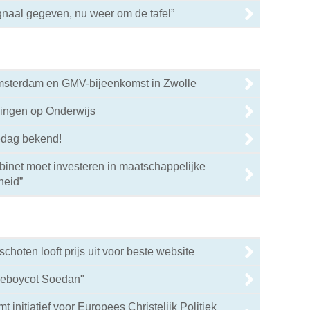
gnaal gegeven, nu weer om de tafel”
Amsterdam en GMV-bijeenkomst in Zwolle
0
gingen op Onderwijs
0
edag bekend!
binet moet investeren in maatschappelijke
0
heid”
hoten looft prijs uit voor beste website
lieboycot Soedan"
 initiatief voor Europees Christelijk Politiek
0