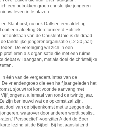
ch een betrokken groep christelijke jongeren
 nieuw leven in te blazen.
 en Staphorst, nu ook Dalfsen een afdeling
ooit een afdeling Gereformeerd Politiek
a het ontstaan van de ChristenUnie is de draad
de landelijke jongerenorganisatie (12-30 jaar)
leden. De vereniging wil zich in een
 profileren als organisatie die met een ruime
ke debat wil aangaan, met als doel de christelijke
zetten.
 in één van de vergaderruimtes van de
. De vriendengroep die een half jaar geleden het
nkomst, sjouwt tot kort voor de aanvang met
Vijf jongens, allemaal van rond de twintig jaar,
Ze zijn benieuwd wat de opkomst zal zijn.
het doel van de bijeenkomst met te zeggen dat
 jongeren, waarover door anderen wordt beslist.
raten.‘ PerspectieF-voorzitter Aldert de Boer
rte lezing uit de Bijbel. Bij het aansluitend