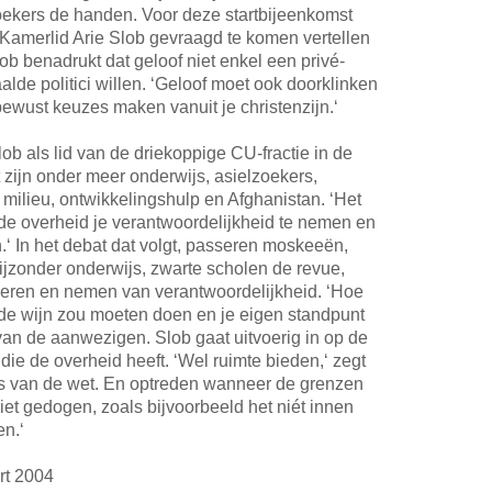
ekers de handen. Voor deze startbijeenkomst
Kamerlid Arie Slob gevraagd te komen vertellen
Slob benadrukt dat geloof niet enkel een privé-
lde politici willen. ‘Geloof moet ook doorklinken
 bewust keuzes maken vanuit je christenzijn.‘
 als lid van de driekoppige CU-fractie in de
ijn onder meer onderwijs, asielzoekers,
 milieu, ontwikkelingshulp en Afghanistan. ‘Het
 de overheid je verantwoordelijkheid te nemen en
n.‘ In het debat dat volgt, passeren moskeeën,
ijzonder onderwijs, zwarte scholen de revue,
geren en nemen van verantwoordelijkheid. ‘Hoe
ij de wijn zou moeten doen en je eigen standpunt
n van de aanwezigen. Slob gaat uitvoerig in op de
die de overheid heeft. ‘Wel ruimte bieden,‘ zegt
rs van de wet. En optreden wanneer de grenzen
et gedogen, zoals bijvoorbeeld het niét innen
en.‘
rt 2004