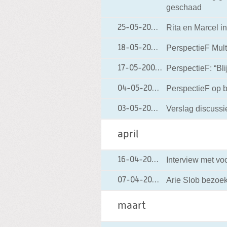
geschaad
Rita en Marcel in
25-05-2004
25-05-2004 00:00
PerspectieF Mult
18-05-2004
18-05-2004 00:00
PerspectieF: “Bl
17-05-2004
17-05-2004 00:00
PerspectieF op 
04-05-2004
04-05-2004 00:0
Verslag discussi
03-05-2004
03-05-2004 00:00
april
Interview met voo
16-04-2004
16-04-2004 00:0
Arie Slob bezoek
07-04-2004
07-04-2004 00:0
maart