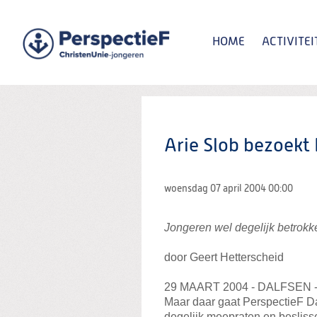
Spring
naar
Spring
HOME
ACTIVITEI
naar
de
inhoud
Spring
naar
het
Zoeken:
hoofdmenu
Arie Slob bezoekt
woensdag 07 april 2004
00:00
Jongeren wel degelijk betrokken
door Geert Hetterscheid
29 MAART 2004 - DALFSEN - De
Maar daar gaat PerspectieF Da
degelijk meepraten en besliss