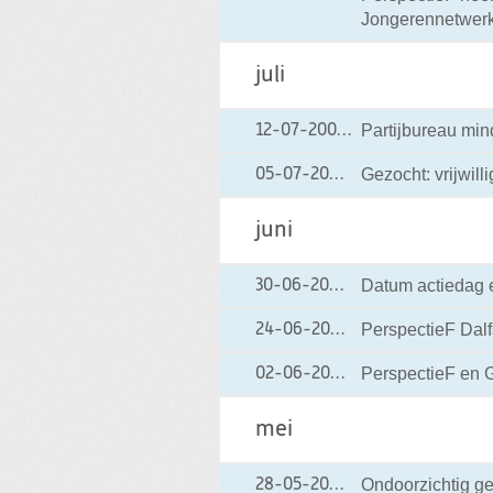
Jongerennetwer
juli
Partijbureau mi
12-07-2004
12-07-2004 00:00
Gezocht: vrijwill
05-07-2004
05-07-2004 00:0
juni
Datum actiedag 
30-06-2004
30-06-2004 00:0
PerspectieF Dalf
24-06-2004
24-06-2004 00:0
PerspectieF en G
02-06-2004
02-06-2004 00:0
mei
Ondoorzichtig ge
28-05-2004
28-05-2004 00:0