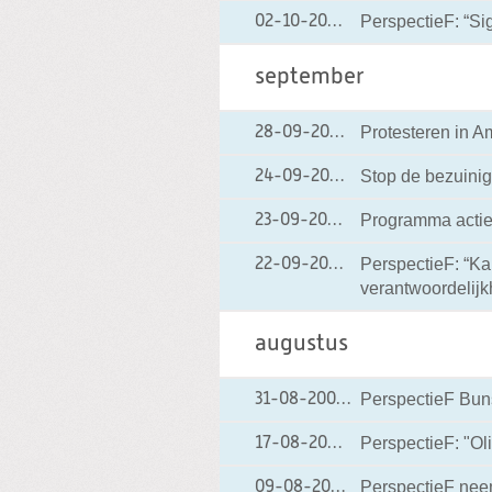
PerspectieF: “Si
02-10-2004
02-10-2004 00:00
september
Protesteren in 
28-09-2004
28-09-2004 00:0
Stop de bezuini
24-09-2004
24-09-2004 00:0
Programma acti
23-09-2004
23-09-2004 00:00
PerspectieF: “Ka
22-09-2004
22-09-2004 00:0
verantwoordelijk
augustus
PerspectieF Bunsc
31-08-2004
31-08-2004 00:00
PerspectieF: "O
17-08-2004
17-08-2004 00:00
PerspectieF neemt
09-08-2004
09-08-2004 00:0