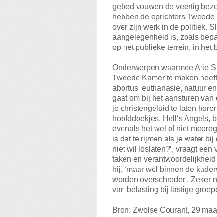
gebed vouwen de veertig bezo
hebben de oprichters Tweede 
over zijn werk in de politiek. 
aangelegenheid is, zoals bepaa
op het publieke terrein, in het
Onderwerpen waarmee Arie Slob
Tweede Kamer te maken heeft z
abortus, euthanasie, natuur en
gaat om bij het aansturen van
je christengeluid te laten hore
hoofddoekjes, Hell‘s Angels, b
evenals het wel of niet meere
is dat te rijmen als je water b
niet wil loslaten?‘, vraagt ee
taken en verantwoordelijkheid 
hij, ‘maar wel binnen de kade
worden overschreden. Zeker ni
van belasting bij lastige groep
Bron: Zwolse Courant, 29 maa