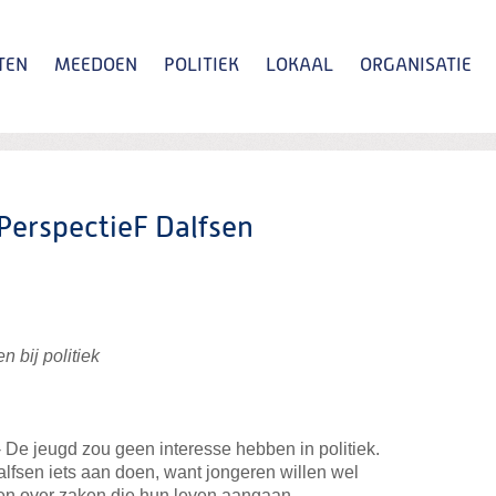
TEN
MEEDOEN
POLITIEK
LOKAAL
ORGANISATIE
Zoeken
 PerspectieF Dalfsen
 bij politiek
 jeugd zou geen interesse hebben in politiek.
lfsen iets aan doen, want jongeren willen wel
en over zaken die hun leven aangaan.