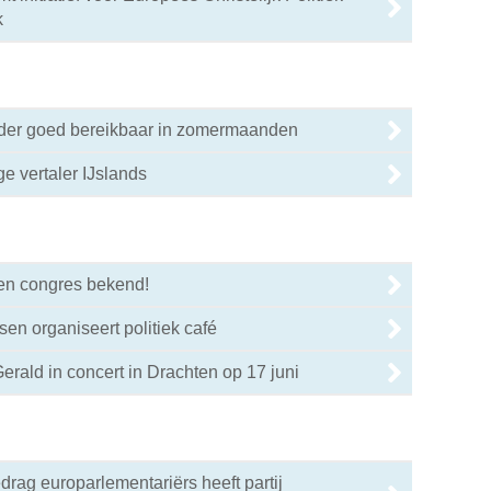
k
nder goed bereikbaar in zomermaanden
ige vertaler IJslands
0
en congres bekend!
0
sen organiseert politiek café
0
erald in concert in Drachten op 17 juni
0
drag europarlementariërs heeft partij
0