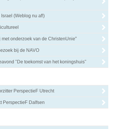
 Israel (Weblog nu af!)
icultureel
ij met onderzoek van de ChristenUnie”
bezoek bij de NAVO
0
eavond "De toekomst van het koningshuis"
rzitter PerspectieF Utrecht
0
t PerspectieF Dalfsen
0