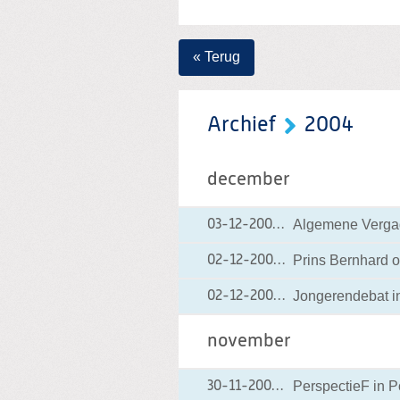
« Terug
Archief
2004
december
Algemene Vergade
03-12-2004
03-12-2004 12:13
Prins Bernhard 
02-12-2004
02-12-2004 21:20
Jongerendebat i
02-12-2004
02-12-2004 10:25
november
PerspectieF in P
30-11-2004
30-11-2004 00:00