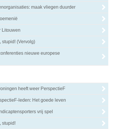
enorganisaties: maak vliegen duurder
Roemenië
r Litouwen
, stupid! (Vervolg)
onferenties nieuwe europese
oningen heeft weer PerspectieF
pectieF-leden: Het goede leven
ndicaptensporters vrij spel
, stupid!
0