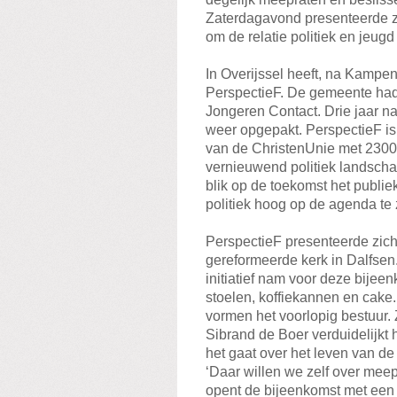
Zaterdagavond presenteerde zi
om de relatie politiek en jeugd
In Overijssel heeft, na Kampen
PerspectieF. De gemeente had 
Jongeren Contact. Drie jaar n
weer opgepakt. PerspectieF is 
van de ChristenUnie met 2300 
vernieuwend politiek landschap
blik op de toekomst het publie
politiek hoog op de agenda te 
PerspectieF presenteerde zich
gereformeerde kerk in Dalfsen
initiatief nam voor deze bijee
stoelen, koffiekannen en cake. 
vormen het voorlopig bestuur. 
Sibrand de Boer verduidelijkt 
het gaat over het leven van de
‘Daar willen we zelf over meep
opent de bijeenkomst met een ko