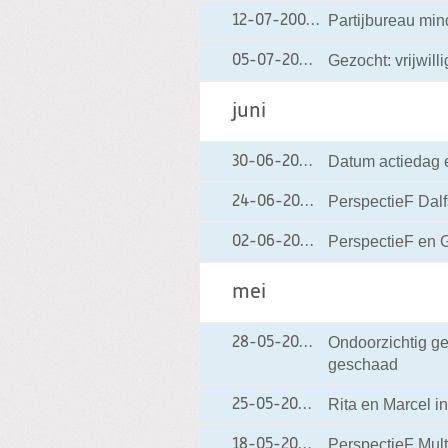
Partijbureau mi
12-07-2004
12-07-2004 00:00
Gezocht: vrijwill
05-07-2004
05-07-2004 00:0
juni
Datum actiedag 
30-06-2004
30-06-2004 00:0
PerspectieF Dalf
24-06-2004
24-06-2004 00:0
PerspectieF en G
02-06-2004
02-06-2004 00:0
mei
Ondoorzichtig ge
28-05-2004
28-05-2004 00:0
geschaad
Rita en Marcel in
25-05-2004
25-05-2004 00:00
PerspectieF Mult
18-05-2004
18-05-2004 00:00