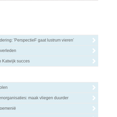
ring: 'PerspectieF gaat lustrum vieren'
overleden
n Katwijk succes
olen
enorganisaties: maak vliegen duurder
Roemenië