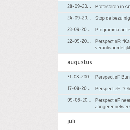
Protesteren in 
28-09-2004
28-09-2004 00:0
Stop de bezuini
24-09-2004
24-09-2004 00:0
Programma acti
23-09-2004
23-09-2004 00:00
PerspectieF: “Ka
22-09-2004
22-09-2004 00:0
verantwoordelijk
augustus
PerspectieF Bunsc
31-08-2004
31-08-2004 00:00
PerspectieF: "O
17-08-2004
17-08-2004 00:00
PerspectieF neemt
09-08-2004
09-08-2004 00:0
Jongerennetwer
juli