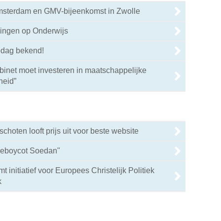
Amsterdam en GMV-bijeenkomst in Zwolle
0
gingen op Onderwijs
0
edag bekend!
binet moet investeren in maatschappelijke
0
heid”
hoten looft prijs uit voor beste website
lieboycot Soedan"
 initiatief voor Europees Christelijk Politiek
0
k