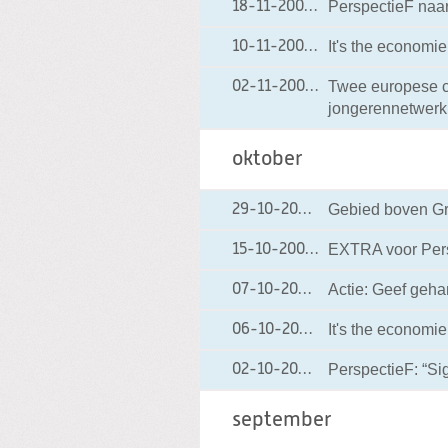
PerspectieF naa
18-11-2004
18-11-2004 00:00
It's the economie
10-11-2004
10-11-2004 00:00
Twee europese c
02-11-2004
02-11-2004 00:00
jongerennetwerk
oktober
Gebied boven Gr
29-10-2004
29-10-2004 00:00
EXTRA voor Pers
15-10-2004
15-10-2004 00:00
Actie: Geef geha
07-10-2004
07-10-2004 00:00
It's the economie
06-10-2004
06-10-2004 00:0
PerspectieF: “Si
02-10-2004
02-10-2004 00:00
september