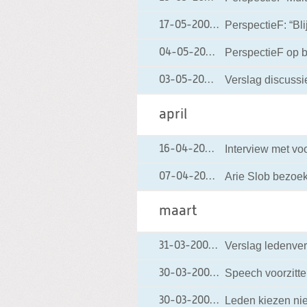
PerspectieF: “Bl
17-05-2004
17-05-2004 00:00
PerspectieF op 
04-05-2004
04-05-2004 00:0
Verslag discussi
03-05-2004
03-05-2004 00:00
april
Interview met voo
16-04-2004
16-04-2004 00:0
Arie Slob bezoek
07-04-2004
07-04-2004 00:0
maart
Verslag ledenve
31-03-2004
31-03-2004 00:00
Speech voorzitte
30-03-2004
30-03-2004 00:00
Leden kiezen ni
30-03-2004
30-03-2004 00:00