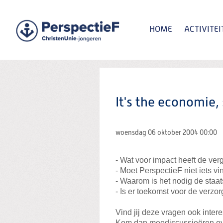
Spring
naar
Spring
HOME
ACTIVITEI
naar
de
inhoud
Spring
naar
het
Zoeken:
hoofdmenu
It's the economie,
woensdag 06 oktober 2004
00:00
- Wat voor impact heeft de ve
- Moet PerspectieF niet iets v
- Waarom is het nodig de staat
- Is er toekomst voor de verzo
Vind jij deze vragen ook inter
Kom dan meediscussieëren ove