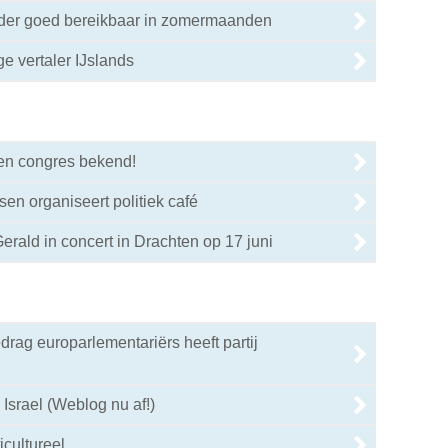
nder goed bereikbaar in zomermaanden
ige vertaler IJslands
0
en congres bekend!
0
sen organiseert politiek café
0
erald in concert in Drachten op 17 juni
0
drag europarlementariërs heeft partij
0
 Israel (Weblog nu af!)
icultureel