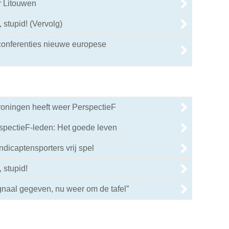
r Litouwen
, stupid! (Vervolg)
onferenties nieuwe europese
oningen heeft weer PerspectieF
pectieF-leden: Het goede leven
ndicaptensporters vrij spel
, stupid!
0
gnaal gegeven, nu weer om de tafel”