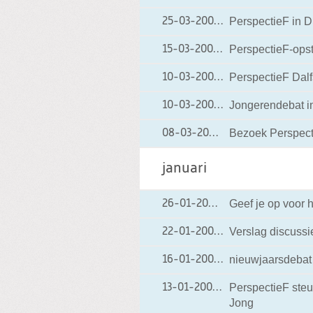
PerspectieF in D
25-03-2004
25-03-2004 00:00
PerspectieF-ops
15-03-2004
15-03-2004 00:00
PerspectieF Dalf
10-03-2004
10-03-2004 00:00
Jongerendebat 
10-03-2004
10-03-2004 00:00
Bezoek Perspecti
08-03-2004
08-03-2004 00:0
januari
Geef je op voor 
26-01-2004
26-01-2004 00:00
Verslag discuss
22-01-2004
22-01-2004 00:00
nieuwjaarsdebat 
16-01-2004
16-01-2004 00:00
PerspectieF steu
13-01-2004
13-01-2004 00:00
Jong