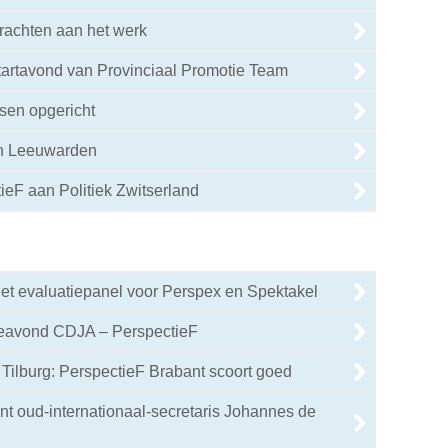
rachten aan het werk
tartavond van Provinciaal Promotie Team
sen opgericht
in Leeuwarden
eF aan Politiek Zwitserland
0
het evaluatiepanel voor Perspex en Spektakel
ieavond CDJA – PerspectieF
Tilburg: PerspectieF Brabant scoort goed
nt oud-internationaal-secretaris Johannes de