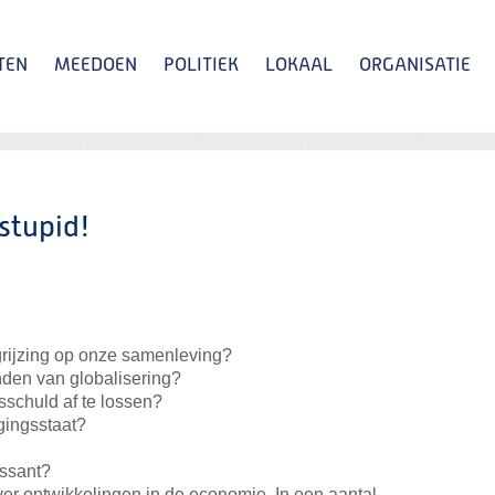
TEN
MEEDOEN
POLITIEK
LOKAAL
ORGANISATIE
Zoeken
 stupid!
rgrijzing op onze samenleving?
inden van globalisering?
sschuld af te lossen?
rgingsstaat?
essant?
r ontwikkelingen in de economie. In een aantal