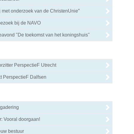
ij met onderzoek van de ChristenUnie”
bezoek bij de NAVO
0
eavond "De toekomst van het koningshuis"
rzitter PerspectieF Utrecht
0
t PerspectieF Dalfsen
0
rgadering
r: Vooral doorgaan!
euw bestuur