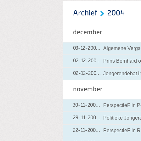
Archief
2004
december
Algemene Vergade
03-12-2004
03-12-2004 12:13
Prins Bernhard 
02-12-2004
02-12-2004 21:20
Jongerendebat i
02-12-2004
02-12-2004 10:25
november
PerspectieF in P
30-11-2004
30-11-2004 00:00
Politieke Jonger
29-11-2004
29-11-2004 18:24
PerspectieF in 
22-11-2004
22-11-2004 00:00