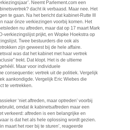
 verkiezingsjaar’. Neemt Parlement.com een
binetsvertrek? dacht ik verbaasd. Maar nee. Het
en te gaan. Na het bericht dat kabinet-Rutte III
gen naar ónze verkiezingen voorbij komen. Het
binetsleden nu aftreden, maar dat op 17 maart Mark
verkiezingslijst prijkt, en Wopke Hoekstra op
gslijst. Twee bestuurders die ook als
rokken zijn geweest bij de hele affaire.
etsval was dat het kabinet met haar vertrek
clusie” trekt. Dat klopt. Het is de ultieme
 gehéél. Maar voor individuele
e consequentie: vertrek uit de politiek. Vergelijk
rek aankondigde. Vergelijk Eric Wiebes die
t te vertrekken.
ssieker ‘niet aftreden, maar optreden’ voorbij
ebruikt, omdat ik kabinetsaftreden maar een
et verkeerd: aftreden is een belangrijke en
aar is dat het als hele oplossing wordt gezien.
in maart het roer bij te sturen’, reageerde