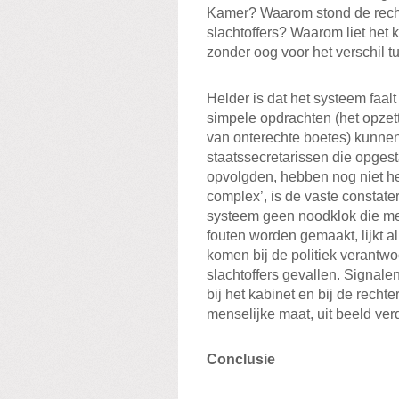
Kamer? Waarom stond de rechte
slachtoffers? Waarom liet het 
zonder oog voor het verschil t
Helder is dat het systeem faalt
simpele opdrachten (het opzett
van onterechte boetes) kunne
staatssecretarissen die opges
opvolgden, hebben nog niet he
complex’, is de vaste constater
systeem geen noodklok die mete
fouten worden gemaakt, lijkt al
komen bij de politiek verantwoo
slachtoffers gevallen. Signale
bij het kabinet en bij de recht
menselijke maat, uit beeld ve
Conclusie