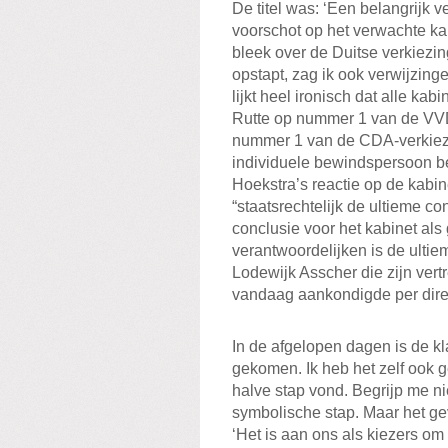
De titel was: ‘Een belangrijk
voorschot op het verwachte ka
bleek over de Duitse verkiezing
opstapt, zag ik ook verwijzin
lijkt heel ironisch dat alle ka
Rutte op nummer 1 van de VVD-
nummer 1 van de CDA-verkiezin
individuele bewindspersoon bet
Hoekstra’s reactie op de kabin
“staatsrechtelijk de ultieme con
conclusie voor het kabinet als
verantwoordelijken is de ultiem
Lodewijk Asscher die zijn vert
vandaag aankondigde per direc
In de afgelopen dagen is de kla
gekomen. Ik heb het zelf ook g
halve stap vond. Begrijp me ni
symbolische stap. Maar het gev
‘Het is aan ons als kiezers om 