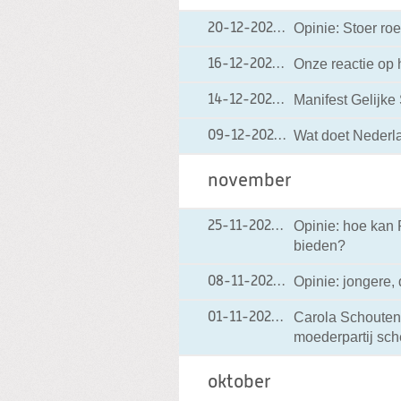
Opinie: Stoer roe
20-12-2021
20-12-2021 10:09
Onze reactie op 
16-12-2021
16-12-2021 08:17
Manifest Gelijke
14-12-2021
14-12-2021 21:28
Wat doet Nederl
09-12-2021
09-12-2021 12:59
november
Opinie: hoe kan 
25-11-2021
25-11-2021 11:09
bieden?
Opinie: jongere,
08-11-2021
08-11-2021 20:35
Carola Schouten:
01-11-2021
01-11-2021 14:17
moederpartij sch
oktober