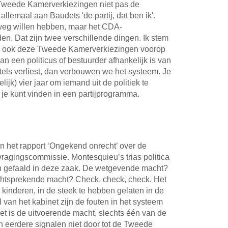
Tweede Kamerverkiezingen niet pas de
llemaal aan Baudets 'de partij, dat ben ik'.
weg willen hebben, maar het CDA-
n. Dat zijn twee verschillende dingen. Ik stem
u ook deze Tweede Kamerverkiezingen voorop
an een politicus of bestuurder afhankelijk is van
zetels verliest, dan verbouwen we het systeem. Je
lijk) vier jaar om iemand uit de politiek te
 je kunt vinden in een partijprogramma.
n het rapport ‘Ongekend onrecht’ over de
vragingscommissie. Montesquieu’s trias politica
en gefaald in deze zaak. De wetgevende macht?
htsprekende macht? Check, check, check. Het
kinderen, in de steek te hebben gelaten in de
 van het kabinet zijn de fouten in het systeem
et is de uitvoerende macht, slechts één van de
 eerdere signalen niet door tot de Tweede