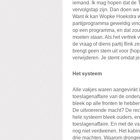
iemand. Ik mag hopen dat de 
vervolgstap zijn. Dan doen we a
Want ik kan Wopke Hoekstra 
partijprogramma geweldig vinde
op een programma, en dat zo
moeten staan. Als het vertrek v
de vraag of diens partij flink 
brengt geen stem uit voor (hope
verwijderen. Je stemt omdat je
Het systeem
Alle vakjes waren aangevinkt i
toeslagenaffaire van de onder
bleek op alle fronten te hebb
De uitvoerende macht? De rec
hele systeem bleek ouders, en 
toeslagenaffaire. En met de val
nog niet verdwenen. Het kabin
drie machten. Waarom drongen