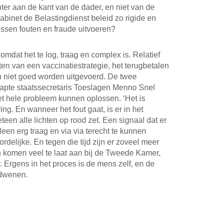
r aan de kant van de dader, en niet van de
kabinet de Belastingdienst beleid zo rigide en
ussen fouten en fraude uitvoeren?
 omdat het te log, traag en complex is. Relatief
en van een vaccinatiestrategie, het terugbetalen
n niet goed worden uitgevoerd. De twee
tapte staatssecretaris Toeslagen Menno Snel
t hele probleem kunnen oplossen. ‘Het is
ing. En wanneer het fout gaat, is er in het
en alle lichten op rood zet. Een signaal dat er
leen erg traag en via via terecht te kunnen
rdelijke. En tegen die tijd zijn er zoveel meer
n komen veel te laat aan bij de Tweede Kamer,
er. Ergens in het proces is de mens zelf, en de
rdwenen.