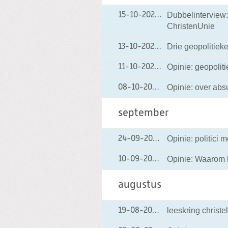
Dubbelinterview:
15-10-2021
15-10-2021 11:25
ChristenUnie
Drie geopolitieke
13-10-2021
13-10-2021 16:07
Opinie: geopoliti
11-10-2021
11-10-2021 10:38
Opinie: over absu
08-10-2021
08-10-2021 19:22
september
Opinie: politici
24-09-2021
24-09-2021 12:01
Opinie: Waarom 
10-09-2021
10-09-2021 21:29
augustus
leeskring christe
19-08-2021
19-08-2021 15:32