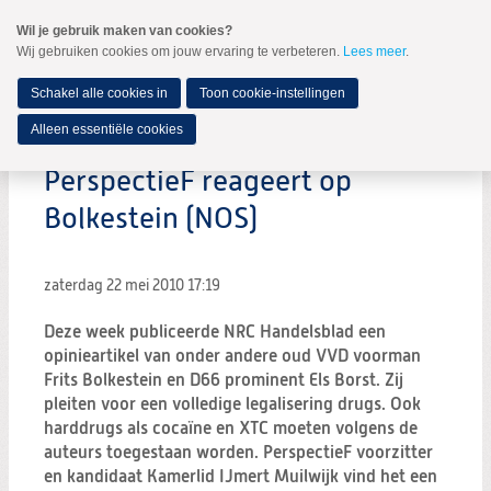
Spring
Wil je gebruik maken van cookies?
naar
Wij gebruiken cookies om jouw ervaring te verbeteren.
Lees meer
.
MENU
Spring
naar
de
Schakel alle cookies in
Toon cookie-instellingen
inhoud
Spring
Alleen essentiële cookies
naar
het
PerspectieF reageert op
hoofdmenu
Bolkestein (NOS)
zaterdag 22 mei 2010
17:19
Deze week publiceerde NRC Handelsblad een
opinieartikel van onder andere oud VVD voorman
Frits Bolkestein en D66 prominent Els Borst. Zij
pleiten voor een volledige legalisering drugs. Ook
harddrugs als cocaïne en XTC moeten volgens de
auteurs toegestaan worden. PerspectieF voorzitter
en kandidaat Kamerlid IJmert Muilwijk vind het een