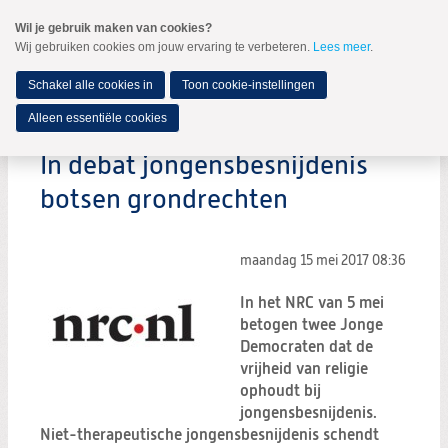
Spring
Wil je gebruik maken van cookies?
naar
Wij gebruiken cookies om jouw ervaring te verbeteren.
Lees meer
.
MENU
Spring
naar
de
Schakel alle cookies in
Toon cookie-instellingen
inhoud
Spring
Alleen essentiële cookies
naar
het
In debat jongensbesnijdenis
hoofdmenu
botsen grondrechten
maandag 15 mei 2017
08:36
In het NRC van 5 mei
betogen twee Jonge
Democraten dat de
vrijheid van religie
ophoudt bij
jongensbesnijdenis.
Niet-therapeutische jongensbesnijdenis schendt