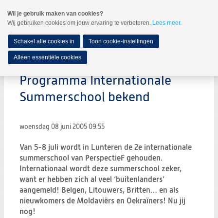
Spring
Wil je gebruik maken van cookies?
naar
Wij gebruiken cookies om jouw ervaring te verbeteren.
Lees meer
.
MENU
Spring
naar
de
Schakel alle cookies in
Toon cookie-instellingen
inhoud
Spring
Alleen essentiële cookies
naar
het
Programma Internationale
hoofdmenu
Summerschool bekend
woensdag 08 juni 2005
09:55
Van 5-8 juli wordt in Lunteren de 2e internationale
summerschool van PerspectieF gehouden.
Internationaal wordt deze summerschool zeker,
want er hebben zich al veel ‘buitenlanders’
aangemeld! Belgen, Litouwers, Britten… en als
nieuwkomers de Moldaviërs en Oekraïners! Nu jij
nog!