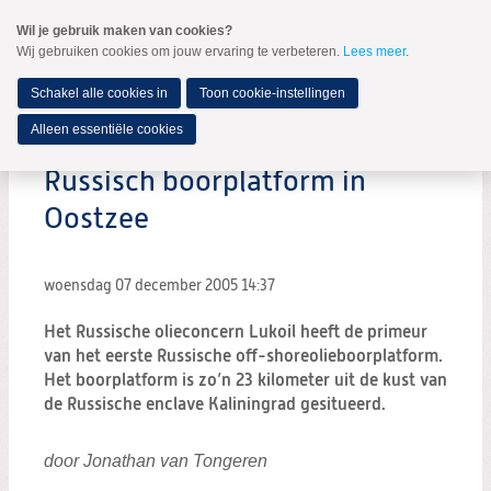
Spring
Wil je gebruik maken van cookies?
naar
Wij gebruiken cookies om jouw ervaring te verbeteren.
Lees meer
.
MENU
Spring
naar
de
Schakel alle cookies in
Toon cookie-instellingen
inhoud
Spring
Alleen essentiële cookies
naar
het
Russisch boorplatform in
hoofdmenu
Oostzee
woensdag 07 december 2005
14:37
Het Russische olieconcern Lukoil heeft de primeur
van het eerste Russische off-shoreolieboorplatform.
Het boorplatform is zo’n 23 kilometer uit de kust van
de Russische enclave Kaliningrad gesitueerd.
door Jonathan van Tongeren