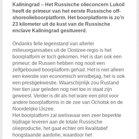
Zoeken:
Kaliningrad – Het Russische olieconcern Lukoil
Zoeken
heeft de primeur van het eerste Russische off-
shoreolieboorplatform. Het boorplatform is zo’n
23 kilometer
uit de kust van de Russische
enclave Kaliningrad gesitueerd.
Ondanks felle tegenstand van allerlei
milieuorganisaties uit de Oostzee-regio is het
boorplatform er toch gekomen. Het is dan ook een
primeur; de Russen hebben nog nooit een
zelfgebouwd boorplatform gehad. Het is niet alleen
een kwestie van economisch winstbejag, het is ook
een prestigekwestie. Waarschijnlijk zou Rusland
hier tien jaar geleden nog niet toe in staat zijn
geweest. Verder is dit als het ware een pilot voor
andere boorplatforms in de zee van Ochotsk en de
Noordelijke IJszee.
Het boorplatform zal weliswaar een zeer beperkte
bijdrage leveren aan de totale Russische
olieproductie, het gaat echter om kwalitatief
hoogstaande aardolie, waardoor het