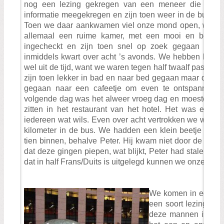
nog een lezing gekregen van een meneer die bij 
informatie meegekregen en zijn toen weer in de bus ges
Toen we daar aankwamen viel onze mond open, wat ee
allemaal een ruime kamer, met een mooi en bed en
ingecheckt en zijn toen snel op zoek gegaan naar 
inmiddels kwart over acht ’s avonds. We hebben heerli
wel uit de tijd, want we waren tegen half twaalf pas we
zijn toen lekker in bad en naar bed gegaan maar de m
gegaan naar een cafeetje om even te ontspannen m
volgende dag was het alweer vroeg dag en moesten we o
zitten in het restaurant van het hotel. Het was een le
iedereen wat wils. Even over acht vertrokken we weer na
kilometer in de bus. We hadden een klein beetje vert
tien binnen, behalve Peter. Hij kwam niet door de beve
dat deze gingen piepen, wat blijkt, Peter had stalen ne
dat in half Frans/Duits is uitgelegd kunnen we onze tocht
We komen in een klei
een soort lezing kr
deze mannen is de h