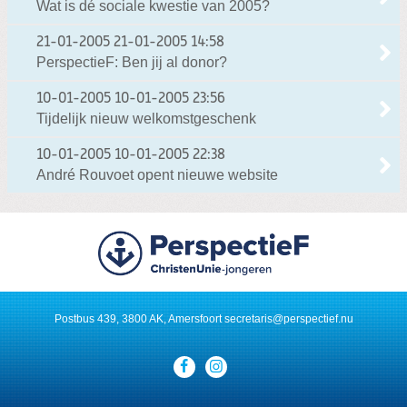
Wat is dé sociale kwestie van 2005?
21-01-2005
21-01-2005 14:58
PerspectieF: Ben jij al donor?
10-01-2005
10-01-2005 23:56
Tijdelijk nieuw welkomstgeschenk
10-01-2005
10-01-2005 22:38
André Rouvoet opent nieuwe website
Postbus 439, 3800 AK, Amersfoort
secretaris@perspectief.nu
Visit
our
social
media