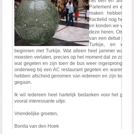
het een en ander u
Parlement en ethisc
maken hebben. Ver
fractielid nog het ee
en konden we vragen 
deze heren. Om elf 
van een debat meege
Turkije, en wann
beginnen met Turkije. Wat alleen heel jammer was is d
moesten verlaten, precies op het moment dat ze zoud
wat gegeten en zijn toen de bus weer ingesprongen vo
onderweg bij een AC restaurant gegeten en waren rond
hebben afscheid genomen van iedereen en zijn toen al
gegaan.
Ik wil iedereen heel hartelijk bedanken voor het gewel
vooral interessante uitje.
Vriendelijke groeten,
Bonita van den Hoek