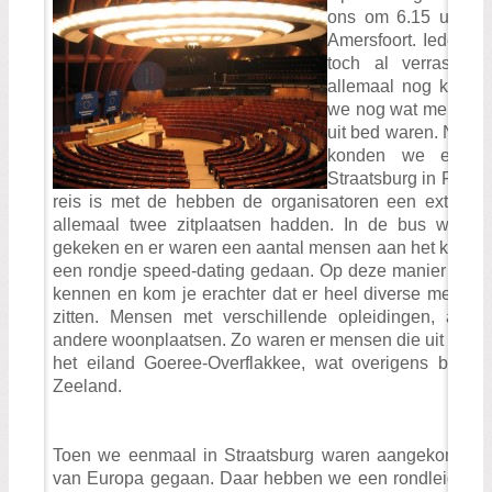
Zoeken:
ons om 6.15 uur ve
Zoeken
Amersfoort. Iederee
toch al verrassend
allemaal nog komen
we nog wat mensen 
uit bed waren. Nu d
konden we echt v
Straatsburg in Frankr
reis is met de hebben de organisatoren een extra r
allemaal twee zitplaatsen hadden. In de bus werd er
gekeken en er waren een aantal mensen aan het klaver
een rondje speed-dating gedaan. Op deze manier leer je 
kennen en kom je erachter dat er heel diverse mensen i
zitten. Mensen met verschillende opleidingen, achte
andere woonplaatsen. Zo waren er mensen die uit Gro
het eiland Goeree-Overflakkee, wat overigens bij Zui
Zeeland.
Toen we eenmaal in Straatsburg waren aangekomen zi
van Europa gegaan. Daar hebben we een rondleiding 