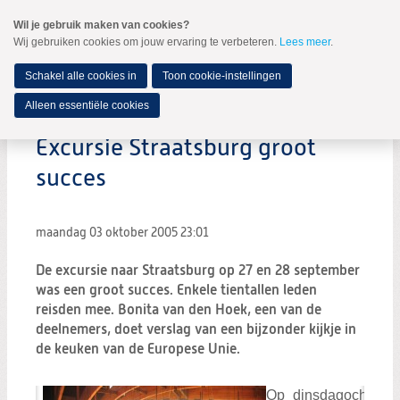
Spring
Wil je gebruik maken van cookies?
naar
Wij gebruiken cookies om jouw ervaring te verbeteren.
Lees meer
.
MENU
Spring
naar
de
Schakel alle cookies in
Toon cookie-instellingen
inhoud
Spring
Alleen essentiële cookies
naar
het
Excursie Straatsburg groot
hoofdmenu
succes
maandag 03 oktober 2005
23:01
De excursie naar Straatsburg op 27 en 28 september
was een groot succes. Enkele tientallen leden
reisden mee. Bonita van den Hoek, een van de
deelnemers, doet verslag van een bijzonder kijkje in
de keuken van de Europese Unie.
Op dinsdagochtend